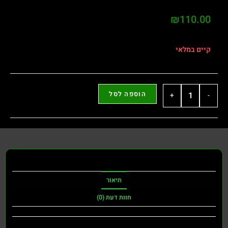
₪
11
מלאי
הוספה לסל
+
תיאור
חוות דעת (0)