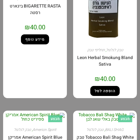
BIGARETTE RASTA ביגארט
רסטה
₪
40.00
מידע נוסף
לגלגול
,
תחליפי טבק
Leon Herbal Smoku
Sativa
₪
40.00
הוספה לסל
מבצע
BALI 
,
טבק לגלגול
Americn Spirit
,
טבק לגלגול
Tobacco Bali Shag White טבק
American Spirit Blue אמריקן