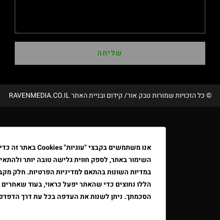
שליחה
שמורות טבק אור/ קידום ובניית האתר RAVENMEDIA.CO.IL
אנו משתמשים בקבצי "עוגיות" Cookies באתר זה כדי לשפר א
השימור באתר, לספק חווית גלישה טובה יותר ולהתאים את הפרסו
במדיות השונות בהתאם למדיניות הפרטיות. חלק מקבצי ה"עוגיות"
הללו נחוצים כדי שהאתר יפעל כראוי, בעוד שאחרים דורשים את
הסכמתך. ניתן לשנות את העדפה בכל עת דרך הדפדפן.