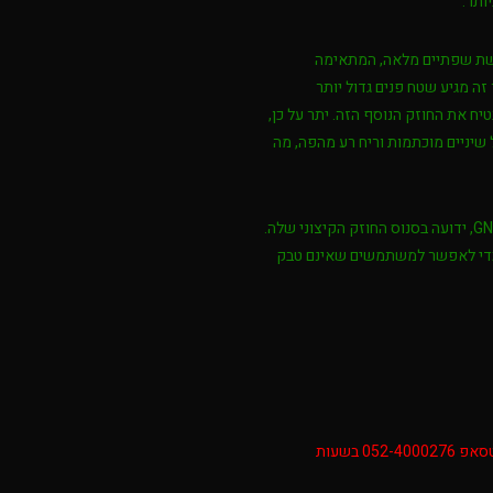
ותר.
חושת שפתיים מלאה, המתאימה
ה מגיע שטח פנים גדול יותר
ח את החוזק הנוסף הזה. יתר על כן,
שיניים מוכתמות וריח רע מהפה, מה
סיביר, המיוצרת על ידי חברת הטבק השוודית GN Tobacco, ידועה בסנוס החוזק הקיצוני שלה.
ות ניקוטין כדי לאפשר למשתמשים שאינם טבק
להזמנות מעבר לכמות שהאתר מאפשר ניתן לפנות וואטסאפ 052-4000276 בשעות