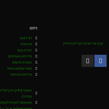
ניווט
דף ראשי
טבק אור סביניה קריית ביאליק
אודותינו
יצירת קשר
מדיניות משלוחים
הצהרת נגישות
תנאי שימוש באתר
מדיניות פרטיות
השקדים 4 קרית בי
סביניה)
אווטסטפ לשרות לקוחות : -4000276
שעות פעילות: א'-ה' – 08:00-20:00