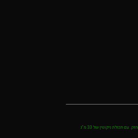
נרתיק ניקוטין זה מספק טעם מנטה קר כקרח שישאיר את השפתיים שלך קהות, מושלם עבור אלה שמחפשים טעם מנטה חזק. עם תכולת ניקוטין של 33 מ"ג