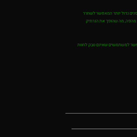
פנים גדול יותר המאפשר לשחרר
רע מהפה, מה שהופך את הנרתיק
 בסוף 2022, המותג הוציא ליין שקיות ניקוטין כדי לאפשר למשתמשים שאינם טבק לחוות