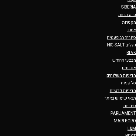
SIBERIA
טבק הרחה
מקטרות
איווד
סיגריה רב פעמית
נוזלים NIC SALT
BLVK
מבצעי החודש
אודותינו
מדיניות משלוחים
סל קניות
מדיניות פרטיות
תנאי שימוש באתר
סיגריות
PARLIAMENT
MARLBORO
L&M