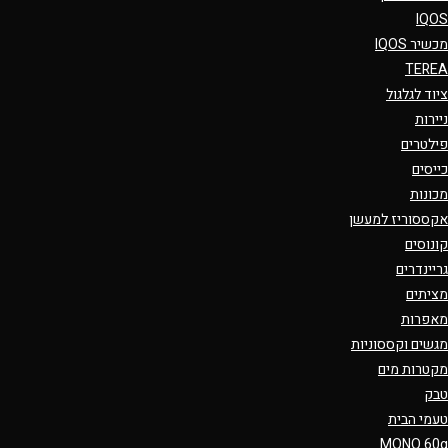
IQOS
מכשיר IQOS
TEREA
ציוד לגלגול
ניירות
פילטרים
כייסים
מכונות
אקססוריז למעשן
קונוסים
גריינדרים
מציתים
מאפרות
מגשים וקססוניות
מקטרות מים
טבק
טעמי הבית
MONO 60g