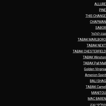
ALLURE
PINE
THIS CHANGE
CHAPMAN
SABOR
טבק לגלגול
TABAK MARLBORO
TABAK NEXT
TABAK CHESTERFIELD
TABAK Winston
TABAK Pall Mall
Golden Virginia
Americn Spirit
BALI SHAG
TABAK Camel
MANITOU
MAC BAREN
תחליפי טבק