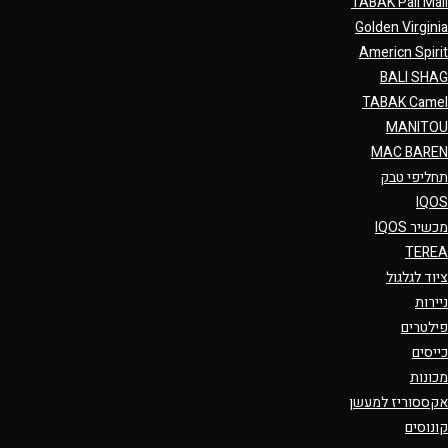
TABAK Pall Mall
Golden Virginia
Americn Spirit
BALI SHAG
TABAK Camel
MANITOU
MAC BAREN
תחליפי טבק
IQOS
מכשיר IQOS
TEREA
ציוד לגלגול
ניירות
פילטרים
כייסים
מכונות
אקססוריז למעשן
קונוסים