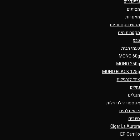
גריינדרים
מציתים
מאפרות
מגשים וקססוניות
מקטרות מים
טבק
טעמי הבית
MONO 60g
MONO 250g
MONO BLACK 125g
ציוד לנרגילות
גחלים
מנגלים
אקססוריז לנרגילות
צבעים למים
סיגרים
Cigar La Aurora
EP Carrillo