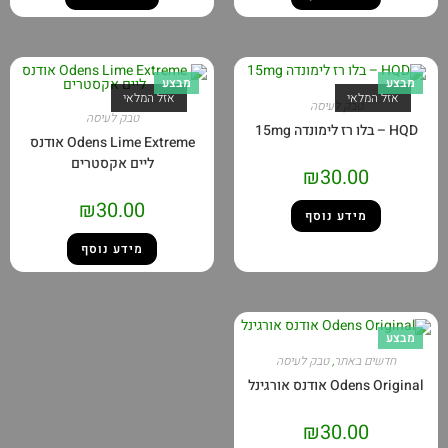
מבצע
מבצע
אזל המלאי
אזל המלאי
טבק לעיסה
טבק לעיסה
HQD – בלו רז לימונדה 15mg
Odens Lime Extreme אודנס
ליים אקסטרים
₪
30.00
₪
30.00
מידע נוסף
מידע נוסף
מבצע
חדשים באתר
,
טבק לעיסה
Odens Original אודנס אורגינל
₪
30.00