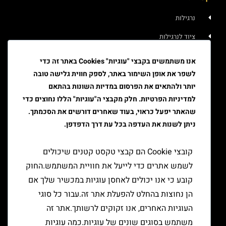
נרגילות
ציוד לנרגילות
איוד
אנו משתמשים בקבצי "עוגיות" Cookies באתר זה כדי
לשפר את אופן השימור באתר, לספק חווית גלישה טובה
טבק
יותר ולהתאים את הפרסום במדיות השונות בהתאם
ציוד גלגול
למדיניות הפרטיות. חלק מקבצי ה"עוגיות" הללו נחוצים כדי
שהאתר יפעל כראוי, בעוד שאחרים דורשים את הסכמתך.
ציוד למעשן
ניתן לשנות את העדפה בכל עת דרך הדפדפן.
יצירת קשר
קובצי Cookie הם קבצי טקסט קטנים שיכולים
לשמש אתרים כדי לייעל את חוויית המשתמש.החוק
קובע כי אנו יכולים לאחסן עוגיות במכשיר שלך אם
הן נחוצות בהחלט להפעלת אתר זה.עבור כל סוגי
העוגיות האחרים, אנו זקוקים לרשותך.אתר זה
משתמש בסוגים שונים של עוגיות.כמה עוגיות