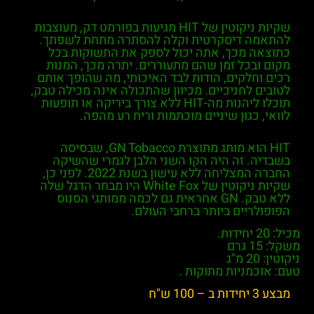
שקיות ניקוטין של HIT מגיעות בפורמט דק, מעוצבות
להתאמה דיסקרטית וקלה להסתרה מתחת לשפתך.
כתוצאה מכך, אתה יכול לספק את התשוקות בכל
מקום ובכל זמן שהם מתעוררים. יתרה מכך, המנות
רכים וחלקים, הודות לבד האיכותי, מה שהופך אותם
לטובים לחניכיים. מכיוון שהתכולה אינה מכילה טבק,
תוכלו ליהנות מה-HIT ללא צורך ביריקה או תופעות
לוואי, כגון שיניים מוכתמות וריח רע מהפה.
HIT הוא מותג מתוצרת GN Tobacco, שבסיסה
בשבדיה. זה היה הקו השני הלבן לגמרי שהשיקה
החברה המצליחה ללא עישון בשנת 2022. לפני כן,
שקיות ניקוטין של White Fox היו מבחר הדגל שלה
ללא טבק. GN אחראית גם לכמה ממותגי הסנוס
הפופולריים ביותר ברחבי העולם.
מכיל: 20 יחידות.
משקל: 15 גרם
ניקוטין: 20 מ"ג
טעם: אוכמניות מתוקות .
מבצע 3 יחידות ב – 100 ש"ח