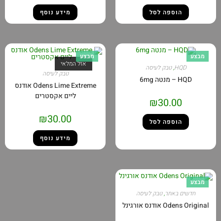
הוספה לסל
מידע נוסף
מבצע
מבצע
אזל המלאי
HQD
,
טבק לעיסה
טבק לעיסה
HQD – מנטה 6mg
Odens Lime Extreme אודנס
ליים אקסטרים
₪
30.00
₪
30.00
הוספה לסל
מידע נוסף
מבצע
חדשים באתר
,
טבק לעיסה
Odens Original אודנס אורגינל