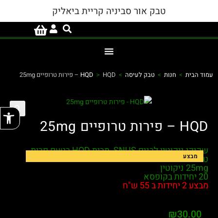
טבק אור סביניה קריית ביאליק
עמוד הבית
>
חנות
>
טבק לעיסה
>
HQD – פירות טרופיים 25mg
>
HQD
פתח
HQD – פירות טרופיים 25mg
שקיקי ניקוטין לבנים
SNUS
מבית HQD בטעם פרות
מבצע
טרופיים
25mg ניקוטין
20 יחידות בקופסא
מבצע 2 יחידות ב 55 ש"ח
₪
30.00