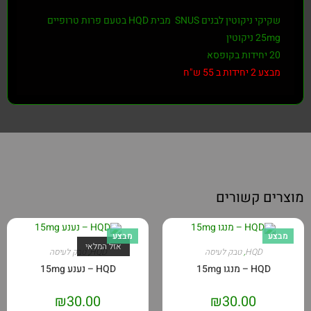
שקיקי ניקוטין לבנים
SNUS
מבית HQD בטעם פרות טרופיים
25mg ניקוטין
20 יחידות בקופסא
מבצע 2 יחידות ב 55 ש"ח
מוצרים קשורים
מבצע
מבצע
אזל המלאי
HQD
,
טבק לעיסה
HQD
,
טבק לעיסה
HQD – מנגו 15mg
HQD – נענע 15mg
₪
30.00
₪
30.00