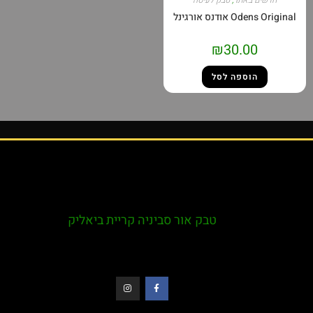
חדשים באתר
,
טבק לעיסה
Odens Original אודנס אורגינל
₪
30.00
הוספה לסל
טבק אור סביניה קריית ביאליק