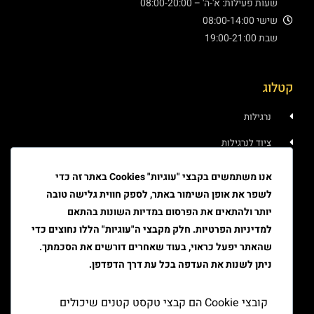
שעות פעילות: א'-ה' – 08:00-20:00
שישי 08:00-14:00
שבת 19:00-21:00
קטלוג
נרגילות
ציוד לנרגילות
איוד
אנו משתמשים בקבצי "עוגיות" Cookies באתר זה כדי
לשפר את אופן השימור באתר, לספק חווית גלישה טובה
טבק
יותר ולהתאים את הפרסום במדיות השונות בהתאם
ציוד גלגול
למדיניות הפרטיות. חלק מקבצי ה"עוגיות" הללו נחוצים כדי
שהאתר יפעל כראוי, בעוד שאחרים דורשים את הסכמתך.
ציוד למעשן
ניתן לשנות את העדפה בכל עת דרך הדפדפן.
יצירת קשר
קובצי Cookie הם קבצי טקסט קטנים שיכולים