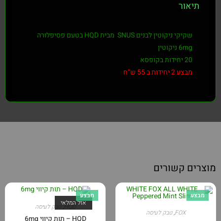
תיאור
שקיקי ניקוטין לבנים SNUS מבית HQD בטעם פסיפלורה
6mg ניקוטין
20 יחידות בקופסא
מבצע 2 יחידות ב 55 ש"ח
מוצרים קשורים
מבצע
מבצע
אזל המלאי
HQD
,
טבק לעיסה
FOX
,
טבק לעיסה
HQD – תות קיווי 6mg