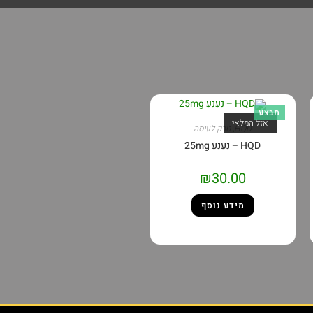
מבצע
אזל המלאי
HQD
,
טבק לעיסה
HQD – נענע 25mg
₪
30.00
מידע נוסף