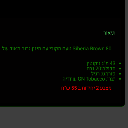
תיאור
Siberia Brown 80 טעם מקורי עם מינון גבוה מאוד של ניקוטין. פחית סיביר אחת מכילה 43 מ"ג/ג' של ניקוטין, יש טעם חזק של טבק ונענע.
43 מ"ג ניקוטין
תכולה:20 גרם
פורמט: רגיל
יצרן: GN Tobacco שוודיה
מצבע 2 יחידות ב 55 ש"ח