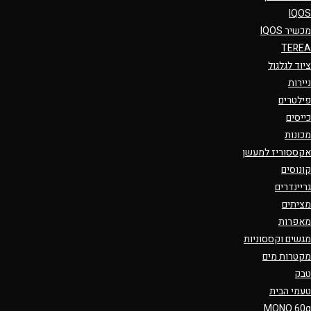
IQOS
מכשיר IQOS
TEREA
ציוד לגלגול
ניירות
פילטרים
כייסים
מכונות
אקססוריז למעשן
קונוסים
גריינדרים
מציתים
מאפרות
מגשים וקססוניות
מקטרות מים
טבק
טעמי הבית
MONO 60g