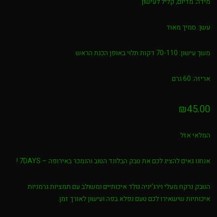
מידה:
מדיום, קליל לעישון
עשן:
סמיך מאוד
משך עישון:
70-110 דקות תלוי באופן הכנת הראש
אריזה:
60 גרם
₪
45.00
המלאי אזל
אנחנו גאים להציג לכם את טבק הבלונד הטוב והנמכר באירופה – 7DAYS !
הטבק נרקח מעלי וירג'יניה גולד איכותיים ומשולב עם תמציות גרמניות
איכותיות שישאירו לכם טעם נפלא בפה ועישון לאורך זמן.