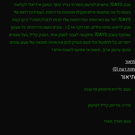
טבק 7DAYS מתאים לעישון מסורתי בנייר כסף, כמובן אידיאלי לקלאוד.
בעצם כל מה שתעשו איתו תקבלו תוצאות מדהימות. העמידות לחום של
7DAYS יחד עם הארומות המדהימות שלו יגרמו לכם להתמכר! זרקו קצת
טבק לראש, שימו גחלים, חכו דקה או 2 ו… עננים וטעם מדהימים. כל מעשן
שנתקל בטבק 7DAYS מתקשה לעבור לטבק אחר, הטבק קליל, בעל טעמים
ייחודים, קל לתפעול וכל פעם מעניק לכם את אותה תוצאה של טעם, עננים
ומשך עישון ארוך, פשוט אי אפשר לטעות איתו !
תיאור
חוות דעת (0)
תיאור
טעם:
גלידת פיסטוק מרעננת.
מידה:
מדיום, קליל לעישון
עשן:
סמיך מאוד