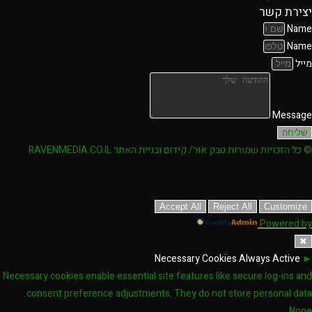
יצירת קשר
Name
Name
מייל
Message
שליחה
© כל הזכויות שמורות טבק אור/ קידום ובניית האתר RAVENMEDIA.CO.IL
Accept All
Reject All
Customize
Powered by
✖
Necessary Cookies
Always Active
►
Necessary cookies enable essential site features like secure log-ins and
consent preference adjustments. They do not store personal data.
None