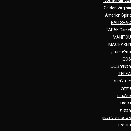
TABAK Pall Mall
Golden Virginia
Americn Spirit
BALI SHAG
TABAK Camel
MANITOU
MAC BAREN
תחליפי טבק
IQOS
מכשיר IQOS
TEREA
ציוד לגלגול
ניירות
פילטרים
כייסים
מכונות
אקססוריז למעשן
קונוסים