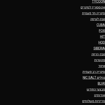
TYCOON
אקססוריז לסיגרים
סיגריה חד פעמית
טבק לעיסה
CUBA
FOX
HIT
HQD
SIBERIA
טבק הרחה
מקטרות
איווד
סיגריה רב פעמית
נוזלים NIC SALT
BLVK
מבצעי החודש
אודותינו
מדיניות משלוחים