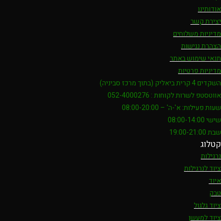
אודותינו
יצירת קשר
מדיניות משלוחים
הצהרת נגישות
תנאי שימוש באתר
מדיניות פרטיות
השקדים 4 קרית ביאליק (בתוך מרכז סביניה)
אווטסטפ לשרות לקוחות : 052-4000276
שעות פעילות: א'-ה' – 08:00-20:00
שישי 08:00-14:00
שבת 19:00-21:00
קטלוג
נרגילות
ציוד לנרגילות
איוד
טבק
ציוד גלגול
ציוד למעשן