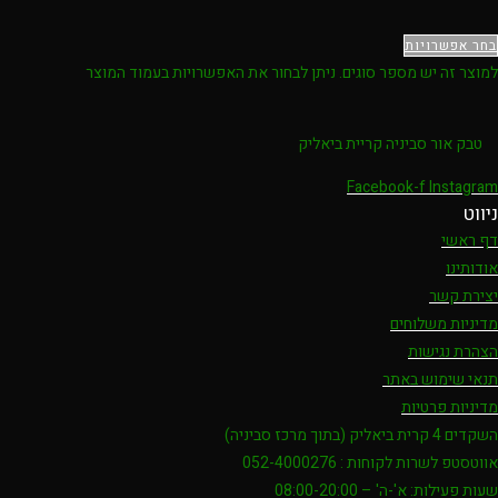
בחר אפשרויות
למוצר זה יש מספר סוגים. ניתן לבחור את האפשרויות בעמוד המוצר
טבק אור סביניה קריית ביאליק
Facebook-f
Instagram
ניווט
דף ראשי
אודותינו
יצירת קשר
מדיניות משלוחים
הצהרת נגישות
תנאי שימוש באתר
מדיניות פרטיות
השקדים 4 קרית ביאליק (בתוך מרכז סביניה)
אווטסטפ לשרות לקוחות : 052-4000276
שעות פעילות: א'-ה' – 08:00-20:00