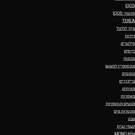
IQOS
מכשיר IQOS
TEREA
ציוד לגלגול
ניירות
פילטרים
כייסים
מכונות
אקססוריז למעשן
קונוסים
גריינדרים
מציתים
מאפרות
מגשים וקססוניות
מקטרות מים
טבק
טעמי הבית
MONO 60g