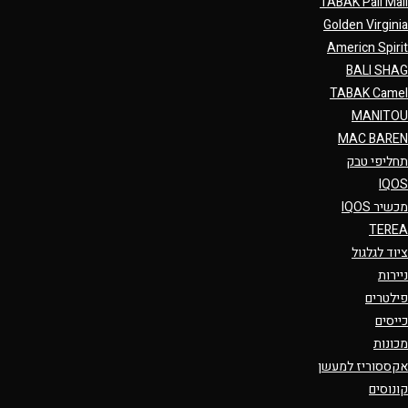
TABAK Pall Mall
Golden Virginia
Americn Spirit
BALI SHAG
TABAK Camel
MANITOU
MAC BAREN
תחליפי טבק
IQOS
מכשיר IQOS
TEREA
ציוד לגלגול
ניירות
פילטרים
כייסים
מכונות
אקססוריז למעשן
קונוסים