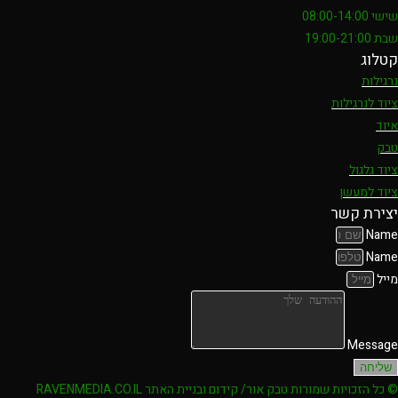
שישי 08:00-14:00
שבת 19:00-21:00
קטלוג
נרגילות
ציוד לנרגילות
איוד
טבק
ציוד גלגול
ציוד למעשן
יצירת קשר
Name
Name
מייל
Message
שליחה
© כל הזכויות שמורות טבק אור/ קידום ובניית האתר RAVENMEDIA.CO.IL