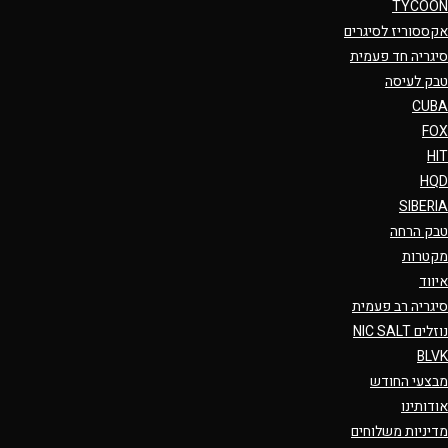
TYCOON
אקססוריז לסיגרים
סיגריה חד פעמית
טבק לעיסה
CUBA
FOX
HIT
HQD
SIBERIA
טבק הרחה
מקטרות
איווד
סיגריה רב פעמית
נוזלים NIC SALT
BLVK
מבצעי החודש
אודותינו
מדיניות משלוחים