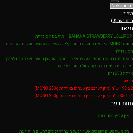
הוספה לסל
תיאור
חוות דעת (0)
תיאור
BANANA STRAWBERRY LOLLIPOP – תות בננה סוכריות
המותג MONO מציג את התערובת תה קלילה לעישון העשויה מעלי תה אדומים
מסוג רוזלה,
המאופיינת בטעם המתוק והעשיר שלה. במהלך העישון הטעם נשאר נוכח לאורך
זמן בזכות העמידות הגבוהה של התערובת לחום.
אריזה 250 גרם
מבצע
2 ב 190 ש"ח (ניתן לערבב בין טעמים באריזות MONO 250g)
4 ב 350 ש"ח (ניתן לערבב בין טעמים באריזות MONO 250g)
חוות דעת
אין עדיין חוות דעת.
רק משתמשים רשומים אשר רכשו מוצר זה יכולים לרשום חוות דעת.