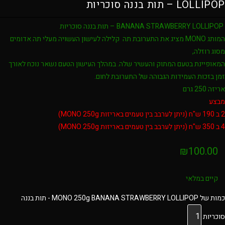
LOLLIPOP – תות בננה סוכריות
BANANA STRAWBERRY LOLLIPOP – תות בננה סוכריות
המותג MONO מציג את התערובת תה קלילה לעישון העשויה מעלי תה אדומים
מסוג רוזלה,
המאופיינת בטעם המתוק והעשיר שלה. במהלך העישון הטעם נשאר נוכח לאורך
זמן בזכות העמידות הגבוהה של התערובת לחום.
אריזה 250 גרם
מבצע
2 ב 190 ש"ח (ניתן לערבב בין טעמים באריזות MONO 250g)
4 ב 350 ש"ח (ניתן לערבב בין טעמים באריזות MONO 250g)
₪
100.00
קיים במלאי
כמות של MONO 250g BANANA STRAWBERRY LOLLIPOP - תות בננה
סוכריות