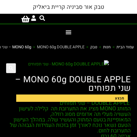
טבק אור סביניה קריית ביאליק
הבית
>
חנות
>
טבק
>
MONO 60g DOUBLE APPLE – שני תפוחים
>
MONO 60g
MONO 60g DOUBLE APPLE –
י תפוחים
מבצע
המותג MONO מציג את התערובת תה קלילה לעישון
ויה מעלי תה אדומים מסוג רוזלה,
אופיינת בטעם המתוק והעשיר שלה. במהלך העישון
ם נשאר נוכח לאורך זמן בזכות העמידות הגבוהה של
ערובת לחום.
 60 גרם