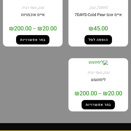
7DAYS
,
טבק
טבק
,
טעמי הבית
ס אגס 7DAYS-Cold Pear
אייס אוכמניות
₪
200.00
₪
20.00
₪
45.00
–
הוספה לסל
בחר אפשרויות
טבק
,
טעמי הבית
לימונענע
₪
200.00
₪
20.0
–
בחר אפשרויות