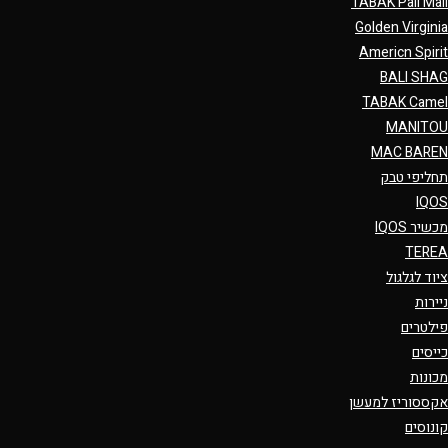
TABAK Pall Mall
Golden Virginia
Americn Spirit
BALI SHAG
TABAK Camel
MANITOU
MAC BAREN
תחליפי טבק
IQOS
מכשיר IQOS
TEREA
ציוד לגלגול
ניירות
פילטרים
כייסים
מכונות
אקססוריז למעשן
קונוסים