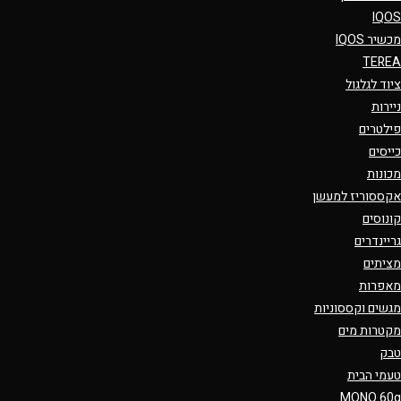
IQOS
מכשיר IQOS
TEREA
ציוד לגלגול
ניירות
פילטרים
כייסים
מכונות
אקססוריז למעשן
קונוסים
גריינדרים
מציתים
מאפרות
מגשים וקססוניות
מקטרות מים
טבק
טעמי הבית
MONO 60g