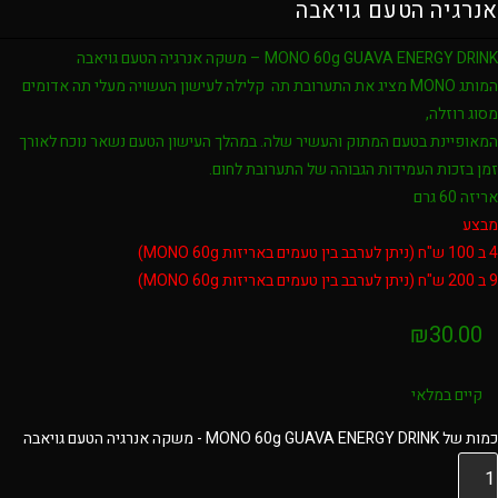
אנרגיה הטעם גויאבה
MONO 60g GUAVA ENERGY DRINK – משקה אנרגיה הטעם גויאבה
המותג MONO מציג את התערובת תה קלילה לעישון העשויה מעלי תה אדומים
מסוג רוזלה,
המאופיינת בטעם המתוק והעשיר שלה. במהלך העישון הטעם נשאר נוכח לאורך
זמן בזכות העמידות הגבוהה של התערובת לחום.
אריזה 60 גרם
מבצע
4 ב 100 ש"ח (ניתן לערבב בין טעמים באריזות MONO 60g)
9 ב 200 ש"ח (ניתן לערבב בין טעמים באריזות MONO 60g)
₪
30.00
קיים במלאי
כמות של MONO 60g GUAVA ENERGY DRINK - משקה אנרגיה הטעם גויאבה