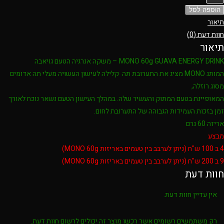
הוספה לסל
תיאור
חוות דעת (0)
תיאור
MONO 60g GUAVA ENERGY DRINK – משקה אנרגיה הטעם גויאבה
המותג MONO מציג את התערובת תה קלילה לעישון העשויה מעלי תה אדומים
מסוג רוזלה,
המאופיינת בטעם המתוק והעשיר שלה. במהלך העישון הטעם נשאר נוכח לאורך
זמן בזכות העמידות הגבוהה של התערובת לחום.
אריזה 60 גרם
מבצע
4 ב 100 ש"ח (ניתן לערבב בין טעמים באריזות MONO 60g)
9 ב 200 ש"ח (ניתן לערבב בין טעמים באריזות MONO 60g)
חוות דעת
אין עדיין חוות דעת.
רק משתמשים רשומים אשר רכשו מוצר זה יכולים לרשום חוות דעת.