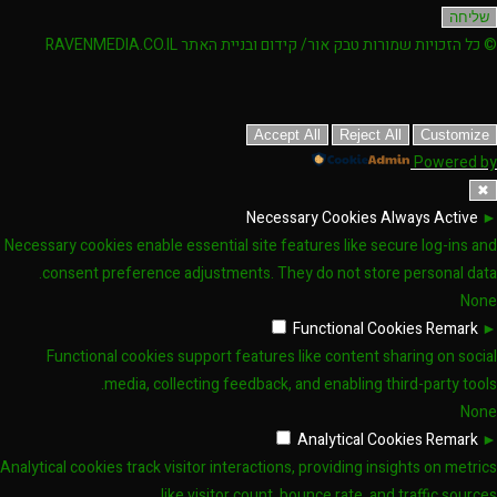
שליחה
© כל הזכויות שמורות טבק אור/ קידום ובניית האתר RAVENMEDIA.CO.IL
Accept All
Reject All
Customize
Powered by
✖
Necessary Cookies
Always Active
►
Necessary cookies enable essential site features like secure log-ins and
consent preference adjustments. They do not store personal data.
None
Functional Cookies
Remark
►
Functional cookies support features like content sharing on social
media, collecting feedback, and enabling third-party tools.
None
Analytical Cookies
Remark
►
Analytical cookies track visitor interactions, providing insights on metrics
like visitor count, bounce rate, and traffic sources.