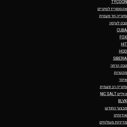
TYCOON
אקססוריז לסיגרים
סיגריה חד פעמית
טבק לעיסה
CUBA
FOX
HIT
HQD
SIBERIA
טבק הרחה
מקטרות
איווד
סיגריה רב פעמית
נוזלים NIC SALT
BLVK
מבצעי החודש
אודותינו
מדיניות משלוחים