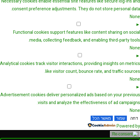
Necessary cookies enable essential site features like secure log-ins and
consent preference adjustments. They do not store personal data.
None
Functional Cookies
Remark
►
Functional cookies support features like content sharing on social
media, collecting feedback, and enabling third-party tools.
None
Analytical Cookies
Remark
►
Analytical cookies track visitor interactions, providing insights on metrics
like visitor count, bounce rate, and traffic sources.
None
Advertisement Cookies
Remark
►
Advertisement cookies deliver personalized ads based on your previous
visits and analyze the effectiveness of ad campaigns.
None
דחה
שמור
מאשר הכל
Powered by