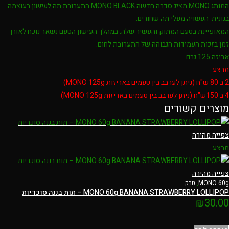
המותג MONO מציג סדרה חדשה MONO BLACK התערובת תה לעישון בעוצמה
בנונית העשויה מעלי תה שחורים.
המאופיינת בטעם המתוק והעשיר שלה. במהלך העישון הטעם נשאר נוכח לאורך
זמן בזכות העמידות הגבוהה של התערובת לחום.
אריזה 125 גרם
מבצע
2 ב 80 ש"ח (ניתן לערבב בין טעמים באריזות MONO 125g)
4 ב 150ש"ח (ניתן לערבב בין טעמים באריזות MONO 125g)
מוצרים קשורים
צפייה מהירה
מבצע
צפייה מהירה
MONO 60g
,
טבק
MONO 60g BANANA STRAWBERRY LOLLIPOP – תות בננה סוכריות
₪
30.00