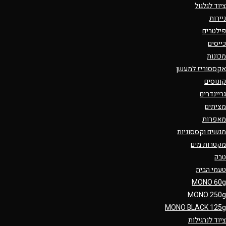
ציוד לגלגול
ניירות
פילטרים
כייסים
מכונות
אקססוריז למעשן
קונוסים
גריינדרים
מציתים
מאפרות
מגשים וקססוניות
מקטרות מים
טבק
טעמי הבית
MONO 60g
MONO 250g
MONO BLACK 125g
ציוד לנרגילות