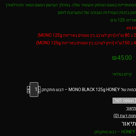
המאופיינת בטעם המתוק והעשיר שלה. במהלך העישון הטעם נשאר נוכח לאורך
זמן בזכות העמידות הגבוהה של התערובת לחום.
אריזה 125 גרם
מבצע
2 ב 80 ש"ח (ניתן לערבב בין טעמים באריזות MONO 125g)
4 ב 150ש"ח (ניתן לערבב בין טעמים באריזות MONO 125g)
₪
45.00
קיים במלאי
כמות של MONO BLACK 125g HONEY – דבש מתקתק
-
+
הוספה לסל
תיאור
חוות דעת (0)
תיאור
HONEY – דבש מתקתק