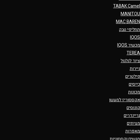
TABAK Camel
MANITOU
MAC BAREN
תחליפי טבק
IQOS
מכשיר IQOS
TEREA
ציוד לגלגול
ניירות
פילטרים
כייסים
מכונות
אקססוריז למעשן
קונוסים
גריינדרים
מציתים
מאפרות
מגשים וקססוניות