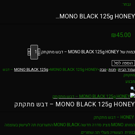
נבחר:
MONO BLACK 125g HONEY…
₪
45.00
כמות של MONO BLACK 125g HONEY – דבש מתקתק
-
+
הוספה לסל
עמוד הבית
>
חנות
>
טבק
>
>
MONO BLACK 125g
MONO BLACK 125g HONEY – דבש
מתקתק
מבצע
MONO BLACK 125g HONEY – דבש מתקתק
HONEY – דבש מתקתק
המותג MONO מציג סדרה חדשה MONO BLACK התערובת תה לעישון בעוצמה
בנונית העשויה מעלי תה שחורים.