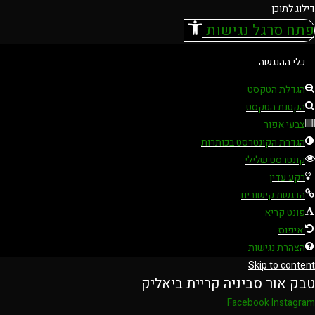
דילוג לתוכן
פתח סרגל נגישות
כלי ההנגשה
הגדלת הטקסט
הקטנת הטקסט
צבעי אפור
הגדרת הקונטרסט בכותרות
קונטרסט שלילי
רקע עדין
הדגשת קישורים
פונט קריא
איפוס
הצהרת נגישות
Skip to content
טבק אור סביניה קריית ביאליק
Facebook
Instagram