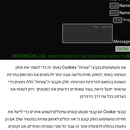
Name
Name
מייל
Message
שליחה
© כל הזכויות שמורות טבק אור/ קידום ובניית האתר RAVENMEDIA.CO.IL
אנו משתמשים בקבצי "עוגיות" Cookies באתר זה כדי לשפר את אופן
השימור באתר, לספק חווית גלישה טובה יותר ולהתאים את הפרסום במדיות
השונות בהתאם למדיניות הפרטיות. חלק מקבצי ה"עוגיות" הללו נחוצים כדי
שהאתר יפעל כראוי, בעוד שאחרים דורשים את הסכמתך. ניתן לשנות את
העדפה בכל עת דרך הדפדפן.
קובצי Cookie הם קבצי טקסט קטנים שיכולים לשמש אתרים כדי לייעל את
חוויית המשתמש.החוק קובע כי אנו יכולים לאחסן עוגיות במכשיר שלך אם הן
נחוצות בהחלט להפעלת אתר זה.עבור כל סוגי העוגיות האחרים, אנו זקוקים