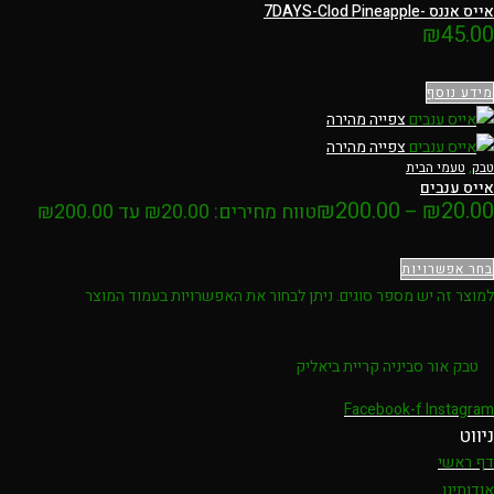
אייס אננס -7DAYS-Clod Pineapple
₪
45.00
מידע נוסף
צפייה מהירה
צפייה מהירה
טבק
,
טעמי הבית
אייס ענבים
₪
200.00
₪
20.00
–
טווח מחירים: ⁦₪20.00⁩ עד ⁦₪200.00⁩
בחר אפשרויות
למוצר זה יש מספר סוגים. ניתן לבחור את האפשרויות בעמוד המוצר
טבק אור סביניה קריית ביאליק
Facebook-f
Instagram
ניווט
דף ראשי
אודותינו