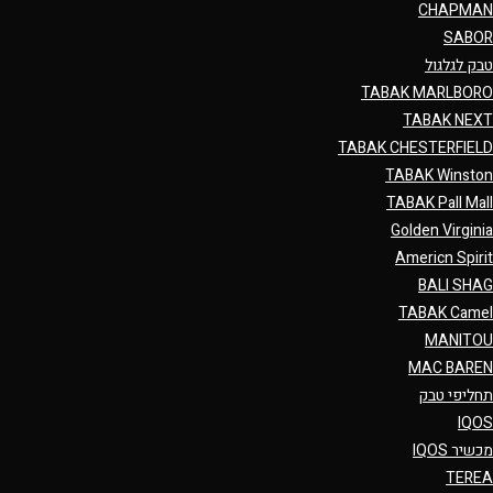
CHAPMAN
SABOR
טבק לגלגול
TABAK MARLBORO
TABAK NEXT
TABAK CHESTERFIELD
TABAK Winston
TABAK Pall Mall
Golden Virginia
Americn Spirit
BALI SHAG
TABAK Camel
MANITOU
MAC BAREN
תחליפי טבק
IQOS
מכשיר IQOS
TEREA