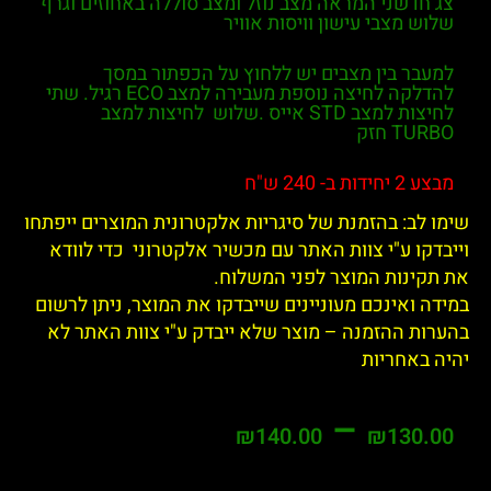
חדשני המראה מצב נוזל ומצב סוללה באחוזים וגרף
ש מצבי עישון וויסות אוויר
בר בין מצבים יש ללחוץ על הכפתור במסך
להדלקה לחיצה נוספת מעבירה למצב ECO רגיל. שתי
לחיצות למצב STD אייס .שלוש לחיצות למצב
TU חזק
דות ב- 240 ש"ח
לב: בהזמנת של סיגריות אלקטרונית המוצרים ייפתחו
קו ע"י צוות האתר עם מכשיר אלקטרוני כדי לוודא
קינות המוצר לפני המשלוח.
 ואינכם מעוניינים שייבדקו את המוצר, ניתן לרשום
ות ההזמנה – מוצר שלא ייבדק ע"י צוות האתר לא
 באחריות
–
₪
140.00
₪
130.