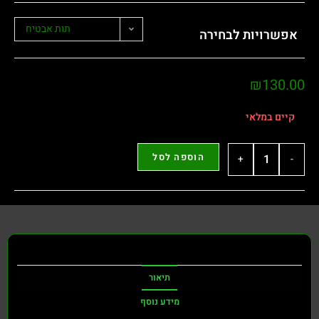
תות אבטיח
רויות לבחירה
₪
13
ם במלאי
הוספה לסל
+
תיאור
מידע נוסף