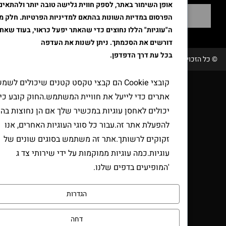
אופן השימור באתר, לספק חווית גלישה טובה יותר ולהתאים את
שליחה
הפרסום במדיות השונות בהתאם למדיניות הפרטיות. חלק מקבצי
ה"עוגיות" הללו נחוצים כדי שהאתר יפעל כראוי, בעוד שאחרים
דורשים את הסכמתך. ניתן לשנות את העדפה
בכל עת דרך הדפדפן.
זכויות שמורות טבק אור/ קידום ובניית האתר RAVENMEDIA.CO.IL
קובצי Cookie הם קבצי טקסט קטנים שיכולים לשמש
אתרים כדי לייעל את חוויית המשתמש.החוק קובע כי אנו
יכולים לאחסן עוגיות במכשיר שלך אם הן נחוצות בהחלט
להפעלת אתר זה.עבור כל סוגי העוגיות האחרים, אנו
זקוקים לרשותך.אתר זה משתמש בסוגים שונים של
עוגיות.כמה עוגיות ממוקמות על ידי שירותי צד ג
'המופיעים בדפים שלנו.
הגדרות
דחה