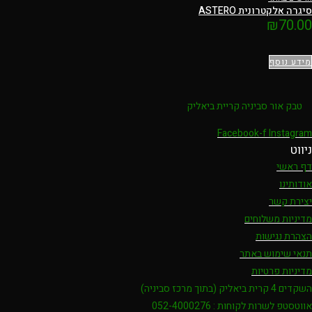
סיגרה אלקטרונית ASTERO
₪
70.00
מידע נוסף
טבק אור סביניה קריית ביאליק
Facebook-f
Instagram
ניווט
דף ראשי
אודותינו
יצירת קשר
מדיניות משלוחים
הצהרת נגישות
תנאי שימוש באתר
מדיניות פרטיות
השקדים 4 קרית ביאליק (בתוך מרכז סביניה)
אווטסטפ לשרות לקוחות : 052-4000276