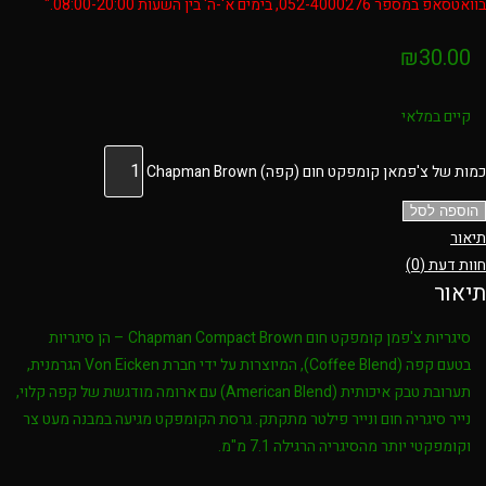
בוואטסאפ במספר 052-4000276, בימים א'-ה' בין השעות 08:00-20:00."
₪
30.00
קיים במלאי
כמות של צ'פמאן קומפקט חום (קפה) Chapman Brown
הוספה לסל
תיאור
חוות דעת (0)
תיאור
סיגריות צ'פמן קומפקט חום Chapman Compact Brown – הן סיגריות
בטעם קפה (Coffee Blend), המיוצרות על ידי חברת Von Eicken הגרמנית,
תערובת טבק איכותית (American Blend) עם ארומה מודגשת של קפה קלוי,
נייר סיגריה חום ונייר פילטר מתקתק. גרסת הקומפקט מגיעה במבנה מעט צר
וקומפקטי יותר מהסיגריה הרגילה 7.1 מ"מ.