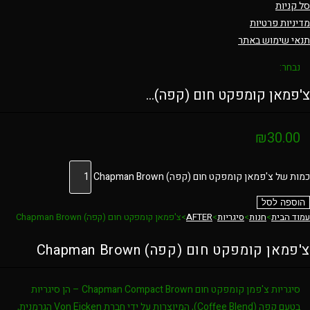
סל קניות
מדיניות פרטיות
תנאי שימוש באתר
נבחר:
צ'פמאן קומפקט חום (קפה)…
₪
30.00
כמות של צ'פמאן קומפקט חום (קפה) Chapman Brown
הוספה לסל
עמוד הבית
>
חנות
>
סיגריות
>
AFTER
>
צ'פמאן קומפקט חום (קפה) Chapman Brown
צ'פמאן קומפקט חום (קפה) Chapman Brown
סיגריות צ'פמן קומפקט חום Chapman Compact Brown – הן סיגריות
בטעם קפה (Coffee Blend), המיוצרות על ידי חברת Von Eicken הגרמנית,