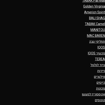
TABAK Pall Mall
Golden Virginia
Americn Spirit
BALI SHAG
TABAK Camel
MANITOU
MAC BAREN
תחליפי טבק
IQOS
מכשיר IQOS
TEREA
ציוד לגלגול
ניירות
פילטרים
כייסים
מכונות
אקססוריז למעשן
קונוסים