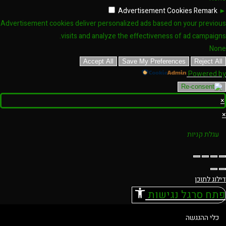
Advertisement Cookies
Remark
►
Advertisement cookies deliver personalized ads based on your previous
visits and analyze the effectiveness of ad campaigns.
None
Accept All
Save My Preferences
Reject All
Powered by
×
×
עגלת קניות
דילוג לתוכן
פתח סרגל נגישות
כלי ההנגשה