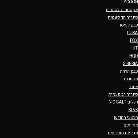
TYCOON
אקססוריז לסיגרים
סיגריה חד פעמית
טבק לעיסה
CUBA
FOX
HIT
HQD
SIBERIA
טבק הרחה
מקטרות
איווד
סיגריה רב פעמית
נוזלים NIC SALT
BLVK
מבצעי החודש
אודותינו
מדיניות משלוחים