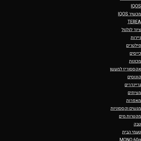
IQOS
מכשיר IQOS
TEREA
ציוד לגלגול
ניירות
פילטרים
כייסים
מכונות
אקססוריז למעשן
קונוסים
גריינדרים
מציתים
מאפרות
מגשים וקססוניות
מקטרות מים
טבק
טעמי הבית
MONO 60g