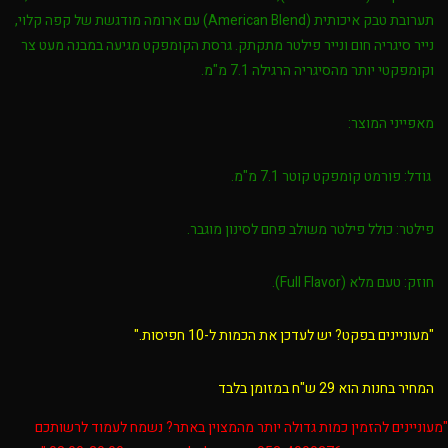
תערובת טבק איכותית (American Blend) עם ארומה מודגשת של קפה קלוי,
נייר סיגריה חום ונייר פילטר מתקתק. גרסת הקומפקט מגיעה במבנה מעט צר
וקומפקטי יותר מהסיגריה הרגילה 7.1 מ"מ.
מאפייני המוצר:
גודל: פורמט קומפקט קוטר 7.1 מ"מ.
פילטר: כולל פילטר משולב פחם לסינון מוגבר.
חוזק: טעם מלא (Full Flavor).
"מעוניינים בפקט? יש לעדכן את הכמות ל-10 חפיסות."
המחיר בחנות הוא 29 ש"ח במזומן בלבד
"מעוניינים להזמין כמות גדולה יותר מהמצוין באתר? נשמח לעמוד לרשותכם