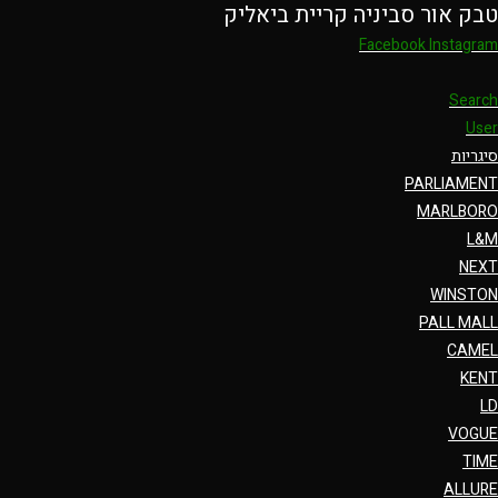
טבק אור סביניה קריית ביאליק
Ski
t
Facebook
Instagram
conten
Search
User
סיגריות
PARLIAMENT
MARLBORO
L&M
NEXT
WINSTON
PALL MALL
CAMEL
KENT
LD
VOGUE
TIME
ALLURE