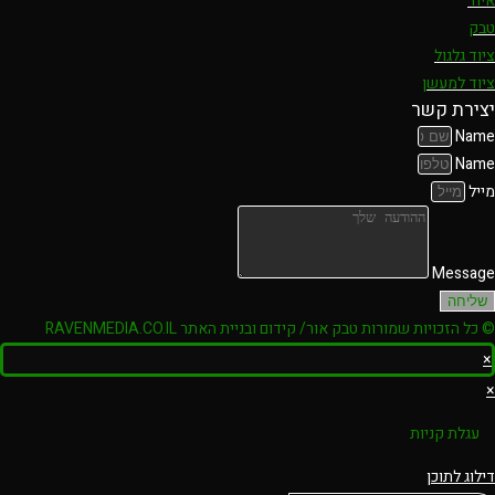
איוד
טבק
ציוד גלגול
ציוד למעשן
יצירת קשר
Name
Name
מייל
Message
שליחה
© כל הזכויות שמורות טבק אור/ קידום ובניית האתר RAVENMEDIA.CO.IL
×
×
עגלת קניות
דילוג לתוכן