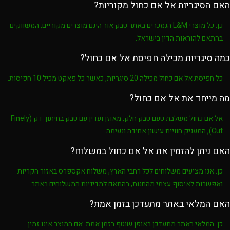
האם הסיגריות אל אם כחול מקוריות?
כן. כל מוצרי
L&M
הנמכרים באתר
טבק אור
הינם מוצרים מקוריים, המשווקים
בהתאם להוראות הדין בישראל.
כמה סיגריות מכילה חפיסת אל אם כחול?
כל חפיסת
אל אם כחול
מכילה
20 סיגריות
, כאשר כל פאקט מכיל
10 חפיסות
.
מה מייחד את אל אם כחול?
אל אם כחול
משלבת
טעם טבק חלק, מאוזן ועדין
עם
טבק בחיתוך דק (Finely
Cut)
, המעניק חוויית עישון אחידה ונעימה.
האם ניתן להזמין את אל אם כחול במשלוח?
כן. אנו מציעים משלוחים לכל רחבי הארץ, משלוח אקספרס באזור הקריות
ואפשרות לאיסוף עצמי מהחנות, בהתאם למדיניות המשלוחים באתר.
האם המלאי באתר מתעדכן בזמן אמת?
כן. המלאי באתר מתעדכן באופן שוטף בזמן אמת. אם המוצר אינו זמין