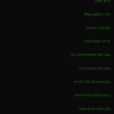
מותג:
L&M
סדרה:
Blue Label
סוג מוצר:
סיגריות
אריזה:
Box קשיחה
טבק:
Finely Cut (חיתוך דק)
טעם:
חלק, מאוזן ועדין
כמות בחפיסה:
20 סיגריות
כמות בפאקט:
10 חפיסות
מצב:
מוצר חדש ומקורי