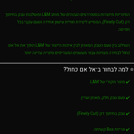
הסיגריות מיוצרות בסטנדרטים הגבוהים של מותג
L&M
ומשלבות
טבק בחיתוך
דק (Finely Cut)
, המסייע ליצירת חוויית עישון אחידה וטעם עקבי בכל
חפיסה.
השילוב בין טעם הטבק המאוזן לבין איכות הייצור של
L&M
הופך את
אל אם
כחול
לבחירה מצוינת עבור מעשנים המעדיפים סיגריה עדינה יותר.
⭐ למה לבחור ב־אל אם כחול?
✔️ מוצר מקורי של L&M.
✔️ טעם טבק חלק, מאוזן ועדין.
✔️ טבק בחיתוך דק (Finely Cut).
✔️ אריזת Box קשיחה.