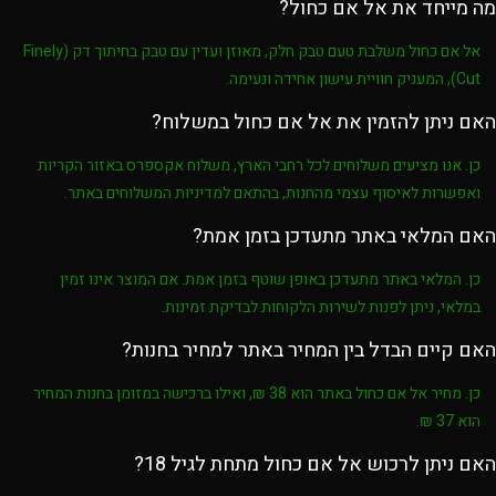
מה מייחד את אל אם כחול?
אל אם כחול
משלבת
טעם טבק חלק, מאוזן ועדין
עם
טבק בחיתוך דק (Finely
Cut)
, המעניק חוויית עישון אחידה ונעימה.
האם ניתן להזמין את אל אם כחול במשלוח?
כן. אנו מציעים משלוחים לכל רחבי הארץ, משלוח אקספרס באזור הקריות
ואפשרות לאיסוף עצמי מהחנות, בהתאם למדיניות המשלוחים באתר.
האם המלאי באתר מתעדכן בזמן אמת?
כן. המלאי באתר מתעדכן באופן שוטף בזמן אמת. אם המוצר אינו זמין
במלאי, ניתן לפנות לשירות הלקוחות לבדיקת זמינות.
האם קיים הבדל בין המחיר באתר למחיר בחנות?
כן. מחיר
אל אם כחול
באתר הוא
38 ₪
, ואילו ברכישה במזומן בחנות המחיר
הוא
37 ₪
.
האם ניתן לרכוש אל אם כחול מתחת לגיל 18?