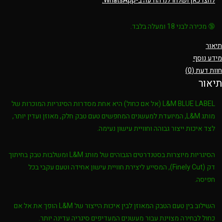
לחצו כאן ושלחו לנו הודעה ב-WhatsApp.
🔞
מכירה לבני 18 ומעלה בלבד.
תיאור
מידע נוסף
חוות דעת (0)
תיאור
L&M BLUE LABEL (אל אם כחול)
היא אחת מסדרות הסיגריות המוכרות של
מותג
L&M
, המיועדת למעשנים המחפשים טעם טבק חלק, מאוזן ועדין יותר,
לצד איכות ייצור גבוהה וחוויית עישון נעימה.
הסיגריות מיוצרות בסטנדרטים הגבוהים של מותג
L&M
ומשלבות
טבק בחיתוך
דק (Finely Cut)
, המסייע ליצירת חוויית עישון אחידה וטעם עקבי בכל
חפיסה.
השילוב בין טעם הטבק המאוזן לבין איכות הייצור של
L&M
הופך את
אל אם
כחול
לבחירה מצוינת עבור מעשנים המעדיפים סיגריה עדינה יותר.