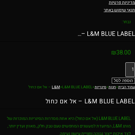
מדיניות פרטיות
תנאי שימוש באתר
נבחר:
L&M BLUE LABEL –…
₪
38.00
מות
ל
L&
הוספה לסל
עמוד הבית
>
חנות
>
סיגריות
>
L&M BLUE LABEL – אל אם כחול
>
L&M
BLU
LABE
L&M BLUE LABEL – אל אם כחול
ל
ם
L&M BLUE LABEL (אל אם כחול)
היא אחת מסדרות הסיגריות המוכרות של
חול
מותג
L&M
, המיועדת למעשנים המחפשים טעם טבק חלק, מאוזן ועדין יותר,
לצד איכות ייצור גבוהה וחוויית עישון נעימה.