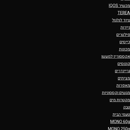
מכשיר IQOS
TEREA
ציוד לגלגול
ניירות
פילטרים
כייסים
מכונות
אקססוריז למעשן
קונוסים
גריינדרים
מציתים
מאפרות
מגשים וקססוניות
מקטרות מים
טבק
טעמי הבית
MONO 60g
MONO 250g