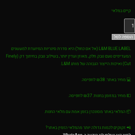
קיים במלאי
מות
ל
L&
הוספה לסל
BLU
L&M BLUE LABEL (אל אם כחול)
היא סדרת סיגריות המיועדת למעשנים
LABE
המעדיפים טעם טבק חלק, מאוזן ועדין יותר, בשילוב טבק בחיתוך דק (Finely
Cut) ואיכות הייצור הגבוהה של מותג L&M.
ל
ם
💻
מחיר באתר:
₪38 לחפיסה.
חול
💵
מחיר במזומן בחנות:
₪37 לחפיסה.
📦 המלאי באתר מסונכרן בזמן אמת עם מלאי החנות.
📲
זקוקים לכמות גדולה יותר מהמלאי הזמין באתר?