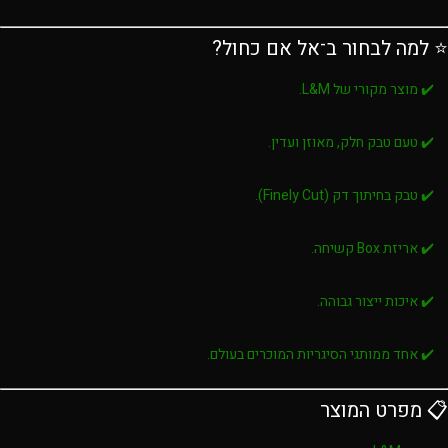
⭐ למה לבחור ב־אל אם כחול?
✔️ מוצר מקורי של L&M.
✔️ טעם טבק חלק, מאוזן ועדין.
✔️ טבק בחיתוך דק (Finely Cut).
✔️ אריזת Box קשיחה.
✔️ איכות ייצור גבוהה.
✔️ אחד ממותגי הסיגריות המוכרים בעולם.
📋 מפרט המוצר