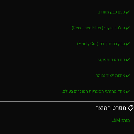
✔️ טעם טבק מעודן.
✔️ פילטר שקוע (Recessed Filter).
✔️ טבק בחיתוך דק (Finely Cut).
✔️ פורמט קומפקטי.
✔️ איכות ייצור גבוהה.
✔️ אחד ממותגי הסיגריות המוכרים בעולם.
📋 מפרט המוצר
מותג:
L&M