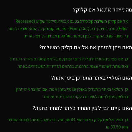
מה מייחד את אל אם קליק?
אל אם קליק
משלבת
קפסולה בטעם אבטיח
,
פילטר שקוע (Recessed
Filter)
,
טבק בחיתוך דק (Finely Cut)
ופורמט קומפקטי, המאפשרים לבחור
בין טעם הטבק המקורי לבין תוספת של טעם אבטיח בלחיצה אחת.
האם ניתן להזמין את אל אם קליק במשלוח?
כן. אנו מציעים משלוחים לכל רחבי הארץ, משלוח אקספרס באזור הקריות
ואפשרות לאיסוף עצמי מהחנות, בהתאם למדיניות המשלוחים באתר.
האם המלאי באתר מתעדכן בזמן אמת?
כן. המלאי באתר מתעדכן באופן שוטף בזמן אמת. אם המוצר אינו זמין
במלאי, ניתן לפנות לשירות הלקוחות לבדיקת זמינות.
האם קיים הבדל בין המחיר באתר למחיר בחנות?
כן. מחיר
אל אם קליק
באתר הוא
34 ₪
, ואילו ברכישה במזומן בחנות המחיר
הוא
33.50 ₪
.