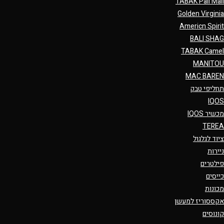
TABAK Pall Mall
Golden Virginia
Americn Spirit
BALI SHAG
TABAK Camel
MANITOU
MAC BAREN
תחליפי טבק
IQOS
מכשיר IQOS
TEREA
ציוד לגלגול
ניירות
פילטרים
כייסים
מכונות
אקססוריז למעשן
קונוסים