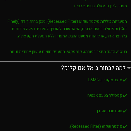
מעודן לבין קפסולה בטעם אבטיח.
הסיגריות כוללות
פילטר שקוע (Recessed Filter)
,
טבק בחיתוך דק (Finely
Cut)
ו
קפסולה בטעם אבטיח
, המאפשרת להוסיף לסיגריה נגיעה פירותית
בלחיצה אחת, או ליהנות מטעם הטבק המעודן ללא הפעלת הקפסולה.
בנוסף, הדגם מיוצר בפורמט קומפקטי, המעניק חוויית עישון ייחודית ונוחה.
⭐ למה לבחור ב־אל אם קליק?
✔️ מוצר מקורי של L&M.
✔️ קפסולה בטעם אבטיח.
✔️ טעם טבק מעודן.
✔️ פילטר שקוע (Recessed Filter).