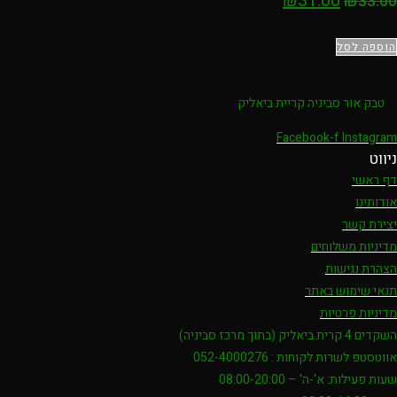
₪
31.00
₪
33.00
הוספה לסל
טבק אור סביניה קריית ביאליק
Facebook-f
Instagram
ניווט
דף ראשי
אודותינו
יצירת קשר
מדיניות משלוחים
הצהרת נגישות
תנאי שימוש באתר
מדיניות פרטיות
השקדים 4 קרית ביאליק (בתוך מרכז סביניה)
אווטסטפ לשרות לקוחות : 052-4000276
שעות פעילות: א'-ה' – 08:00-20:00