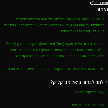
חוות דעת (0)
תיאור
L&M CAPSULE CLICK (אל אם קליק)
היא אחת מסדרות הסיגריות
החדשניות של מותג
L&M
, המיועדת למעשנים המעוניינים לשלב בין טעם טבק
מעודן לבין קפסולה בטעם אבטיח.
הסיגריות כוללות
פילטר שקוע (Recessed Filter)
,
טבק בחיתוך דק (Finely
Cut)
ו
קפסולה בטעם אבטיח
, המאפשרת להוסיף לסיגריה נגיעה פירותית
בלחיצה אחת, או ליהנות מטעם הטבק המעודן ללא הפעלת הקפסולה.
בנוסף, הדגם מיוצר בפורמט קומפקטי, המעניק חוויית עישון ייחודית ונוחה.
⭐ למה לבחור ב־אל אם קליק?
✔️ מוצר מקורי של L&M.
✔️ קפסולה בטעם אבטיח.