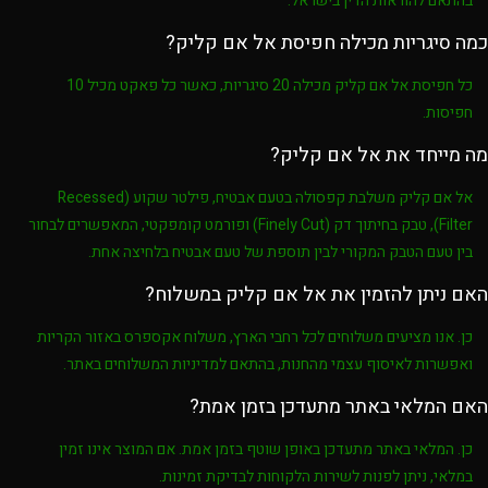
בהתאם להוראות הדין בישראל.
כמה סיגריות מכילה חפיסת אל אם קליק?
כל חפיסת
אל אם קליק
מכילה
20 סיגריות
, כאשר כל פאקט מכיל
10
חפיסות
.
מה מייחד את אל אם קליק?
אל אם קליק
משלבת
קפסולה בטעם אבטיח
,
פילטר שקוע (Recessed
Filter)
,
טבק בחיתוך דק (Finely Cut)
ופורמט קומפקטי, המאפשרים לבחור
בין טעם הטבק המקורי לבין תוספת של טעם אבטיח בלחיצה אחת.
האם ניתן להזמין את אל אם קליק במשלוח?
כן. אנו מציעים משלוחים לכל רחבי הארץ, משלוח אקספרס באזור הקריות
ואפשרות לאיסוף עצמי מהחנות, בהתאם למדיניות המשלוחים באתר.
האם המלאי באתר מתעדכן בזמן אמת?
כן. המלאי באתר מתעדכן באופן שוטף בזמן אמת. אם המוצר אינו זמין
במלאי, ניתן לפנות לשירות הלקוחות לבדיקת זמינות.