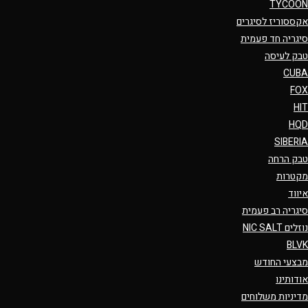
TYCOON
אקססוריז לסיגרים
סיגריה חד פעמית
טבק לעיסה
CUBA
FOX
HIT
HQD
SIBERIA
טבק הרחה
מקטרות
איווד
סיגריה רב פעמית
נוזלים NIC SALT
BLVK
מבצעי החודש
אודותינו
מדיניות משלוחים