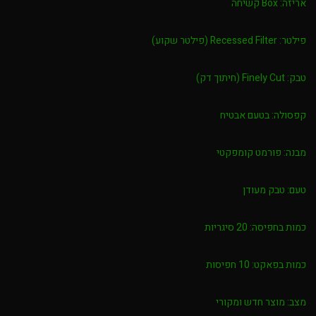
אריזה:
Box קשיחה
פילטר:
Recessed Filter (פילטר שקוע)
טבק:
Finely Cut (חיתוך דק)
קפסולה:
בטעם אבטיח
מבנה:
פורמט קומפקטי
טעם:
טבק מעודן
כמות בחפיסה:
20 סיגריות
כמות בפאקט:
10 חפיסות
מצב:
מוצר חדש ומקורי