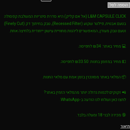
הוספה לסל
L&M CAPSULE CLICK (אל אם קליק)
היא סדרת סיגריות המשלבת
קפסולה
בטעם אבטיח
, פילטר שקוע (Recessed Filter), טבק בחיתוך דק (Finely Cut)
וטעם טבק מעודן, המאפשרים ליהנות מחוויית עישון ייחודית בלחיצה אחת.
💻
מחיר באתר:
₪34 לחפיסה.
💵
מחיר במזומן בחנות:
₪33.50 לחפיסה.
📦 המלאי באתר מסונכרן בזמן אמת עם מלאי החנות.
📲
זקוקים לכמות גדולה יותר מהמלאי הזמין באתר?
לחצו כאן ושלחו לנו הודעה ב-WhatsApp.
🔞
מכירה לבני 18 ומעלה בלבד.
תיאור