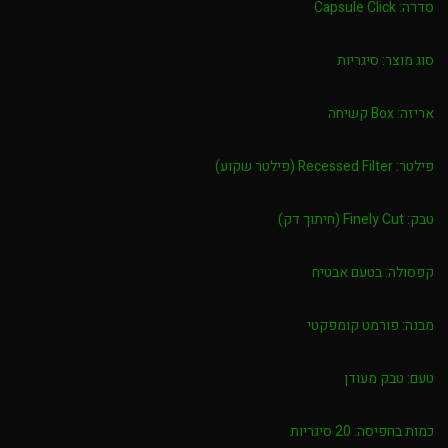
סדרה:
Capsule Click
סוג מוצר:
סיגריות
אריזה:
Box קשיחה
פילטר:
Recessed Filter (פילטר שקוע)
טבק:
Finely Cut (חיתוך דק)
קפסולה:
בטעם אבטיח
מבנה:
פורמט קומפקטי
טעם:
טבק מעודן
כמות בחפיסה:
20 סיגריות