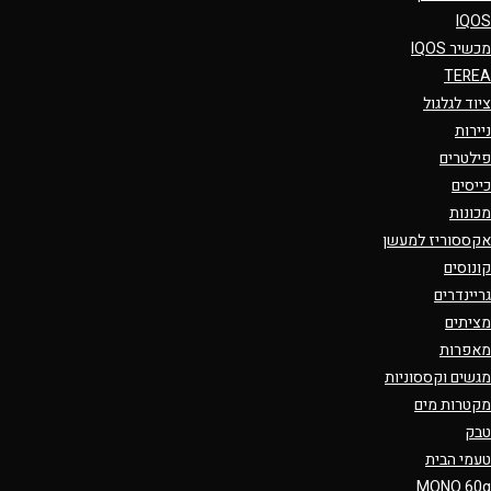
IQOS
מכשיר IQOS
TEREA
ציוד לגלגול
ניירות
פילטרים
כייסים
מכונות
אקססוריז למעשן
קונוסים
גריינדרים
מציתים
מאפרות
מגשים וקססוניות
מקטרות מים
טבק
טעמי הבית
MONO 60g