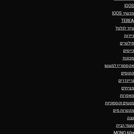
IQOS
מכשיר IQOS
TEREA
ציוד לגלגול
ניירות
פילטרים
כייסים
מכונות
אקססוריז למעשן
קונוסים
גריינדרים
מציתים
מאפרות
מגשים וקססוניות
מקטרות מים
טבק
טעמי הבית
MONO 60g