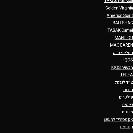
TABAK Pall Mall
Golden Virginia
Americn Spirit
BALI SHAG
TABAK Camel
MANITOU
MAC BAREN
תחליפי טבק
IQOS
מכשיר IQOS
TEREA
ציוד לגלגול
ניירות
פילטרים
כייסים
מכונות
אקססוריז למעשן
קונוסים