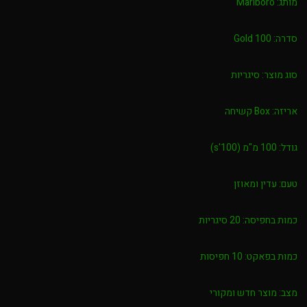
מותג:
Marlboro
סדרה:
Gold 100
סוג מוצר:
סיגריות
אריזה:
Box קשיחה
גודל:
100 מ"מ (100's)
טעם:
עדין ומאוזן
כמות בחפיסה:
20 סיגריות
כמות בפאקט:
10 חפיסות
מצב:
מוצר חדש ומקורי