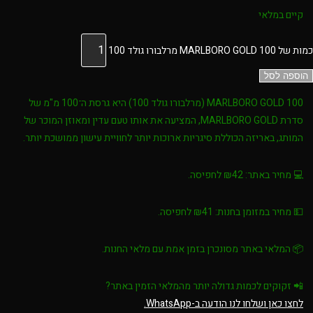
קיים במלאי
כמות של MARLBORO GOLD 100 מרלבורו גולד 100
הוספה לסל
MARLBORO GOLD 100 (מרלבורו גולד 100)
היא גרסת ה־100 מ"מ של
סדרת MARLBORO GOLD, המציעה את אותו טעם עדין ומאוזן המוכר של
המותג, באריזה הכוללת סיגריות ארוכות יותר לחוויית עישון ממושכת יותר.
💻
מחיר באתר:
₪42 לחפיסה.
💵
מחיר במזומן בחנות:
₪41 לחפיסה.
📦 המלאי באתר מסונכרן בזמן אמת עם מלאי החנות.
📲
זקוקים לכמות גדולה יותר מהמלאי הזמין באתר?
לחצו כאן ושלחו לנו הודעה ב-WhatsApp.