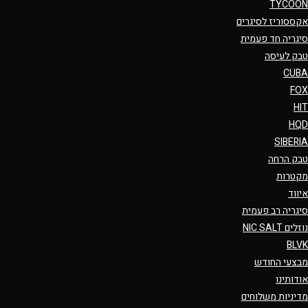
TYCOON
אקססוריז לסיגרים
סיגריה חד פעמית
טבק לעיסה
CUBA
FOX
HIT
HQD
SIBERIA
טבק הרחה
מקטרות
איווד
סיגריה רב פעמית
נוזלים NIC SALT
BLVK
מבצעי החודש
אודותינו
מדיניות משלוחים