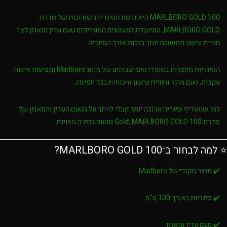
MARLBORO GOLD 100
היא גרסת הסיגריות הארוכות של סדרת
MARLBORO GOLD
, המיועדת למעשנים המעדיפים טעם עדין ומאוזן לצד
חוויית עישון ממושכת יותר בזכות אורך הסיגריה.
הסיגריות מיוצרות בסטנדרטים הגבוהים של מותג
Marlboro
ומציעות איכות
עקבית, טעם מוכר וחוויית עישון איכותית בכל חפיסה.
למי שמעדיף סיגריה ארוכה יותר מבלי לוותר על הטעם העדין והמאוזן של
סדרת Gold,
MARLBORO GOLD 100
מהווה בחירה מצוינת.
⭐ למה לבחור ב־MARLBORO GOLD 100?
✔️ מוצר מקורי של Marlboro.
✔️ סיגריות באורך 100 מ"מ.
✔️ טעם עדין ומאוזן.