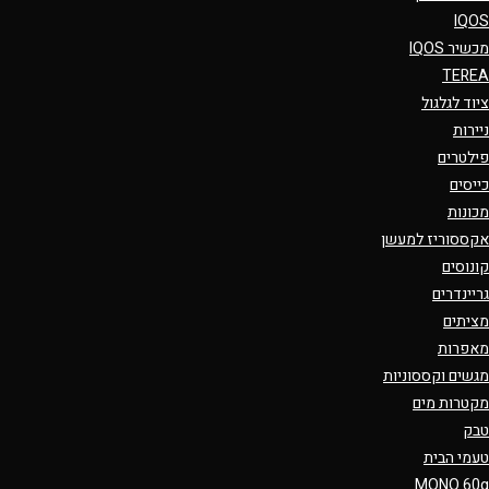
IQOS
מכשיר IQOS
TEREA
ציוד לגלגול
ניירות
פילטרים
כייסים
מכונות
אקססוריז למעשן
קונוסים
גריינדרים
מציתים
מאפרות
מגשים וקססוניות
מקטרות מים
טבק
טעמי הבית
MONO 60g