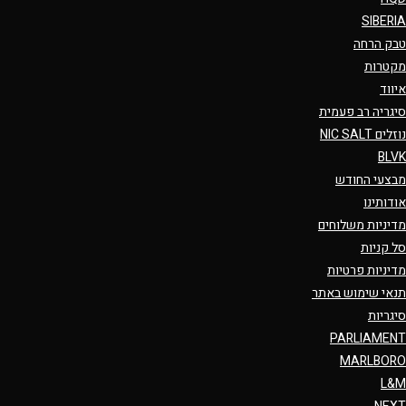
SIBERIA
טבק הרחה
מקטרות
איווד
סיגריה רב פעמית
נוזלים NIC SALT
BLVK
מבצעי החודש
אודותינו
מדיניות משלוחים
סל קניות
מדיניות פרטיות
תנאי שימוש באתר
סיגריות
PARLIAMENT
MARLBORO
L&M