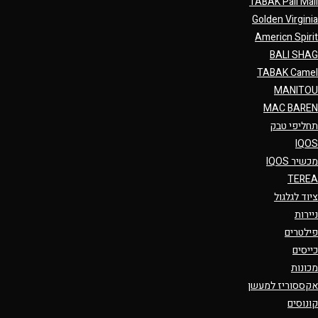
TABAK Pall Mall
Golden Virginia
Americn Spirit
BALI SHAG
TABAK Camel
MANITOU
MAC BAREN
תחליפי טבק
IQOS
מכשיר IQOS
TEREA
ציוד לגלגול
ניירות
פילטרים
כייסים
מכונות
אקססוריז למעשן
קונוסים