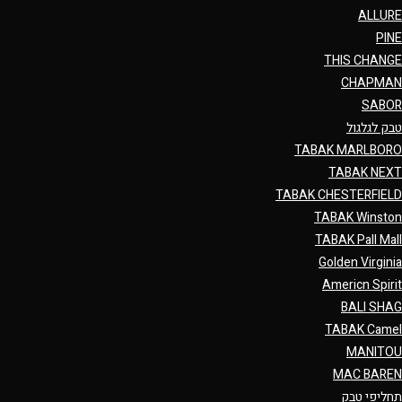
ALLURE
PINE
THIS CHANGE
CHAPMAN
SABOR
טבק לגלגול
TABAK MARLBORO
TABAK NEXT
TABAK CHESTERFIELD
TABAK Winston
TABAK Pall Mall
Golden Virginia
Americn Spirit
BALI SHAG
TABAK Camel
MANITOU
MAC BAREN
תחליפי טבק