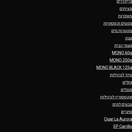
גריינדרים
מציתים
מאפרות
מגשים וקססוניות
מקטרות מים
טבק
טעמי הבית
MONO 60g
MONO 250g
MONO BLACK 125g
ציוד לנרגילות
גחלים
מנגלים
אקססוריז לנרגילות
צבעים למים
סיגרים
Cigar La Aurora
EP Carrillo