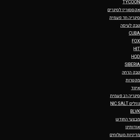
TYCOON
אקססוריז לסיגרים
סיגריה חד פעמית
טבק לעיסה
CUBA
FOX
HIT
HQD
SIBERIA
טבק הרחה
מקטרות
איווד
סיגריה רב פעמית
נוזלים NIC SALT
BLVK
מבצעי החודש
אודותינו
מדיניות משלוחים