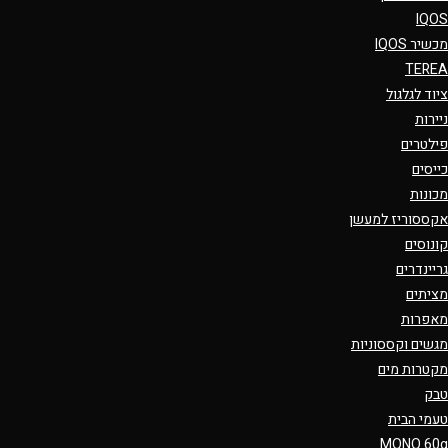
IQOS
מכשיר IQOS
TEREA
ציוד לגלגול
ניירות
פילטרים
כייסים
מכונות
אקססוריז למעשן
קונוסים
גריינדרים
מציתים
מאפרות
מגשים וקססוניות
מקטרות מים
טבק
טעמי הבית
MONO 60g