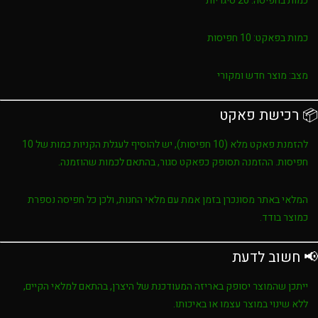
כמות בחפיסה:
20 סיגריות
כמות בפאקט:
10 חפיסות
מצב:
מוצר חדש ומקורי
📦 רכישת פאקט
להזמנת פאקט מלא (10 חפיסות), יש להוסיף לעגלת הקניות כמות של
10
חפיסות
. ההזמנה תסופק כפאקט סגור, בהתאם לכמות שהוזמנה.
המלאי באתר מסונכרן בזמן אמת עם מלאי החנות, ולכן כל חפיסה נספרת
כמוצר בודד.
📢 חשוב לדעת
ייתכן שהמוצר יסופק באריזה המעודכנת של היצרן, בהתאם למלאי הקיים,
ללא שינוי במוצר עצמו או באיכותו.