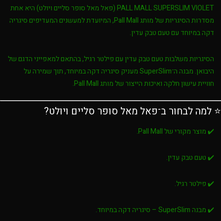
PALL MALL SUPERSLIM VIOLET (פאל מאל סופר סליים ויולט)
היא אחת
מסדרות הסיגריות של מותג
Pall Mall
, המיועדת למעשנים המעדיפים סיגריה
דקה במיוחד עם טעם טבק עדין.
הסיגריות משלבות
טעם טבק עדין
עם
פילטר רגיל
, בהתאם למאפייני הדגם של
היבואן. מבנה ה־
SuperSlim
מעניק סיגריה דקה במיוחד, תוך שמירה על
חוויית עישון חלקה ואיכות הייצור של מותג Pall Mall.
⭐ למה לבחור ב־פאל מאל סופר סליים ויולט?
✔️ מוצר מקורי של Pall Mall.
✔️ טעם טבק עדין.
✔️ פילטר רגיל.
✔️ מבנה SuperSlim – סיגריה דקה במיוחד.