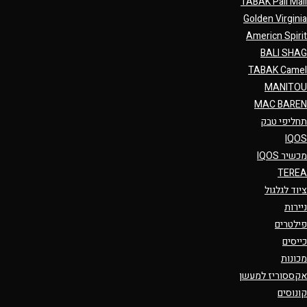
TABAK Pall Mall
Golden Virginia
Americn Spirit
BALI SHAG
TABAK Camel
MANITOU
MAC BAREN
תחליפי טבק
IQOS
מכשיר IQOS
TEREA
ציוד לגלגול
ניירות
פילטרים
כייסים
מכונות
אקססוריז למעשן
קונוסים