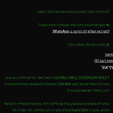
📦 המלאי באתר מסונכרן בזמן אמת עם מלאי החנות.
📲
זקוקים לכמות גדולה יותר מהמלאי הזמין באתר?
לחצו כאן ושלחו לנו הודעה ב-WhatsApp.
🔞
מכירה לבני 18 ומעלה בלבד.
תיאור
חוות דעת (0)
תיאור
PALL MALL SUPERSLIM VIOLET (פאל מאל סופר סליים ויולט)
היא אחת
מסדרות הסיגריות של מותג
Pall Mall
, המיועדת למעשנים המעדיפים סיגריה
דקה במיוחד עם טעם טבק עדין.
הסיגריות משלבות
טעם טבק עדין
עם
פילטר רגיל
, בהתאם למאפייני הדגם של
היבואן. מבנה ה־
SuperSlim
מעניק סיגריה דקה במיוחד, תוך שמירה על