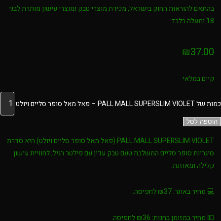
בהתאם להוראות החוק בישראל, מכירת מוצרי טבק ומוצרי עישון מותרת לבני
18 ומעלה בלבד
.
₪
37.00
קיים במלאי
כמות של PALL MALL SUPERSLIM VIOLET – פאל מאל סופר סליים ויולט
הוספה לסל
PALL MALL SUPERSLIM VIOLET (פאל מאל סופר סליים ויולט)
היא סדרת
סיגריות סופר סליים המשלבת טעם טבק עדין עם פילטר רגיל, לחוויית עישון
קלילה ומאוזנת.
💻
מחיר באתר:
₪37 לחפיסה.
💵
מחיר במזומן בחנות:
₪36 לחפיסה.