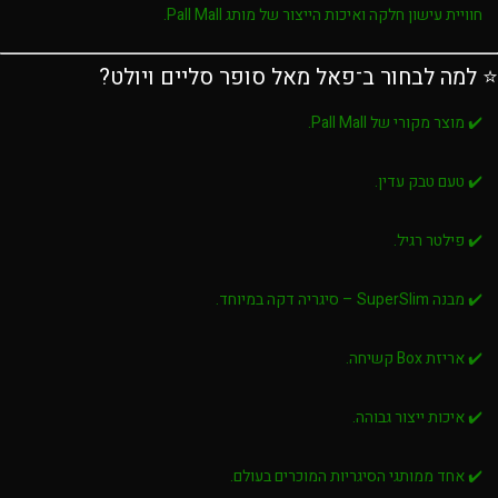
חוויית עישון חלקה ואיכות הייצור של מותג Pall Mall.
⭐ למה לבחור ב־פאל מאל סופר סליים ויולט?
✔️ מוצר מקורי של Pall Mall.
✔️ טעם טבק עדין.
✔️ פילטר רגיל.
✔️ מבנה SuperSlim – סיגריה דקה במיוחד.
✔️ אריזת Box קשיחה.
✔️ איכות ייצור גבוהה.
✔️ אחד ממותגי הסיגריות המוכרים בעולם.