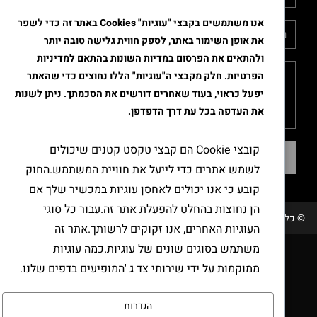
אנו משתמשים בקבצי "עוגיות" Cookies באתר זה כדי לשפר
את אופן השימור באתר, לספק חווית גלישה טובה יותר
ולהתאים את הפרסום במדיות השונות בהתאם למדיניות
הפרטיות. חלק מקבצי ה"עוגיות" הללו נחוצים כדי שהאתר
יפעל כראוי, בעוד שאחרים דורשים את הסכמתך. ניתן לשנות
את העדפה בכל עת דרך הדפדפן.
קובצי Cookie הם קבצי טקסט קטנים שיכולים
שליחה
לשמש אתרים כדי לייעל את חוויית המשתמש.החוק
קובע כי אנו יכולים לאחסן עוגיות במכשיר שלך אם
הן נחוצות בהחלט להפעלת אתר זה.עבור כל סוגי
© כל הזכויות שמורות טבק אור/ קידום ובניית האתר RAVENMEDIA.CO.IL
העוגיות האחרים, אנו זקוקים לרשותך.אתר זה
משתמש בסוגים שונים של עוגיות.כמה עוגיות
ממוקמות על ידי שירותי צד ג 'המופיעים בדפים שלנו.
הגדרות