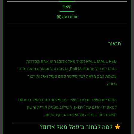
תיאור
חוות דעת (0)
תיאור
PALL MALL RED (פאל מאל אדום)
היא אחת מסדרות
הסיגריות של מותג
Pall Mall
, המיועדת למעשנים המעדיפים
עוצמת טבק מלאה לצד פילטר פחם פעיל ואיכות ייצור
גבוהה.
הסיגריות משלבות
טבק עשיר
עם
פילטר פחם פעיל
, בהתאם
למאפייני הדגם של היבואן. השילוב מעניק חוויית עישון
מאוזנת תוך שמירה על איכות הטבק והמותג.
למה לבחור ב־פאל מאל אדום?