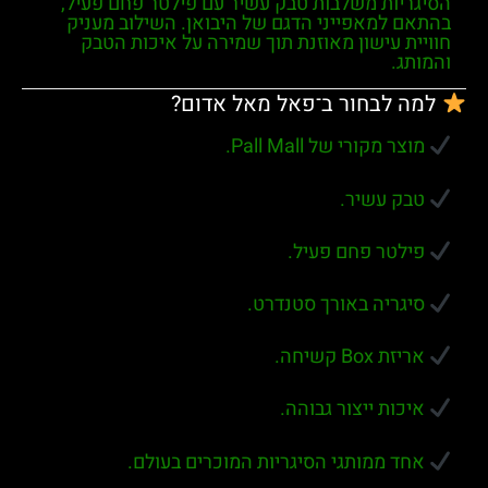
הסיגריות משלבות
טבק עשיר
עם
פילטר פחם פעיל
,
בהתאם למאפייני הדגם של היבואן. השילוב מעניק
חוויית עישון מאוזנת תוך שמירה על איכות הטבק
והמותג.
למה לבחור ב־פאל מאל אדום?
מוצר מקורי של Pall Mall.
טבק עשיר.
פילטר פחם פעיל.
סיגריה באורך סטנדרט.
אריזת Box קשיחה.
איכות ייצור גבוהה.
אחד ממותגי הסיגריות המוכרים בעולם.