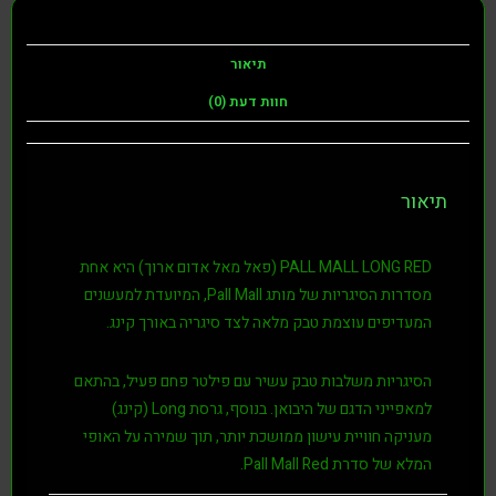
תיאור
חוות דעת (0)
ר
PALL MALL LON (פאל מאל אדום ארוך)
היא אחת
רות הסיגריות של מותג
Pall Mall
, המיועדת למעשנים
דיפים עוצמת טבק מלאה לצד סיגריה באורך קינג.
גריות משלבות
טבק עשיר
עם
פילטר פחם פעיל
, בהתאם
פייני הדגם של היבואן. בנוסף, גרסת
Long (קינג)
יקה חוויית עישון ממושכת יותר, תוך שמירה על האופי
ל סדרת Pall Mall Red.