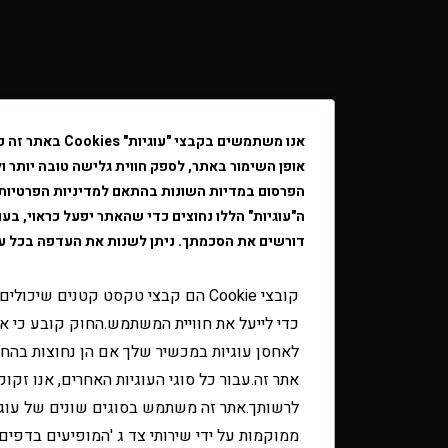
אנו משתמשים בקבצי "עוגיות" Cookies באתר זה כדי לשפר את
אופן השימור באתר, לספק חווית גלישה טובה יותר ולהתאים את
הפרסום במדיות השונות בהתאם למדיניות הפרטיות. חלק מקבצי
ה"עוגיות" הללו נחוצים כדי שהאתר יפעל כראוי, בעוד שאחרים
דורשים את הסכמתך. ניתן לשנות את העדפה בכל עת דרך הדפדפ
קובצי Cookie הם קבצי טקסט קטנים שיכולים לשמש את
כדי לייעל את חוויית המשתמש.החוק קובע כי אנו יכולים
לאחסן עוגיות במכשיר שלך אם הן נחוצות בהחלט להפעלת
אתר זה.עבור כל סוגי העוגיות האחרים, אנו זקוקים
לרשותך.אתר זה משתמש בסוגים שונים של עוגיות.כמה עוגי
ממוקמות על ידי שירותי צד ג 'המופיעים בדפים שלנו.