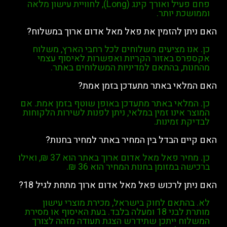
עיל
ואורך
קינג (Long)
, לחוויית עישון מלאה
ת יותר.
ן להזמין את פאל מאל אדום ארוך במשלוח?
ו מציעים משלוחים לכל רחבי הארץ, משלוח
ס באזור הקריות ואפשרות לאיסוף עצמי
ת, בהתאם למדיניות המשלוחים באתר.
אי באתר מתעדכן בזמן אמת?
לאי באתר מתעדכן באופן שוטף בזמן אמת. אם
אינו זמין במלאי, ניתן לפנות לשירות הלקוחות
 זמינות.
ם הבדל בין המחיר באתר למחיר בחנות?
יר
פאל מאל אדום ארוך
באתר הוא
37 ₪
, ואילו
 במזומן בחנות המחיר הוא
36 ₪
.
 לרכוש פאל מאל אדום ארוך מתחת לגיל 18?
תאם לחוק בישראל, מכירת מוצרי עישון
 לבני
18 ומעלה בלבד
. בעת האיסוף או מסירת
ח ייתכן שתידרש הצגת תעודה מזהה לצורך