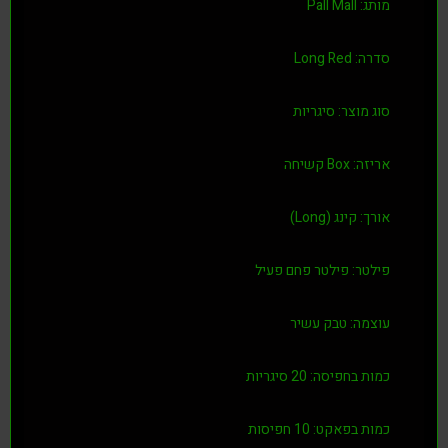
ג:
Pall Mall
ה:
Long Red
מוצר:
סיגריות
זה:
Box קשיחה
ך:
קינג (Long)
טר:
פילטר פחם פעיל
מה:
טבק עשיר
ת בחפיסה:
20 סיגריות
ת בפאקט:
10 חפיסות