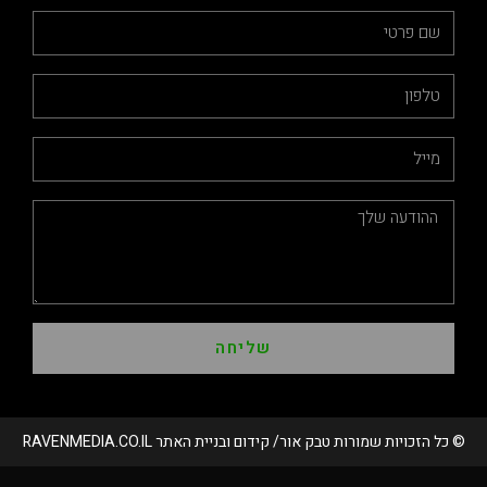
שליחה
שמורות טבק אור/ קידום ובניית האתר RAVENMEDIA.CO.IL