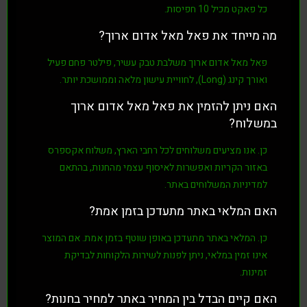
פאקט מכיל
10 חפיסות
.
ייחד את פאל מאל אדום ארוך?
 מאל אדום ארוך
משלבת
טבק עשיר
,
פילטר פחם פעיל
רך
קינג (Long)
, לחוויית עישון מלאה וממושכת יותר.
ניתן להזמין את פאל מאל אדום ארוך
וח?
 אנו מציעים משלוחים לכל רחבי הארץ, משלוח אקספרס
ור הקריות ואפשרות לאיסוף עצמי מהחנות, בהתאם
יניות המשלוחים באתר.
המלאי באתר מתעדכן בזמן אמת?
 המלאי באתר מתעדכן באופן שוטף בזמן אמת. אם המוצר
ו זמין במלאי, ניתן לפנות לשירות הלקוחות לבדיקת
ות.
קיים הבדל בין המחיר באתר למחיר בחנות?