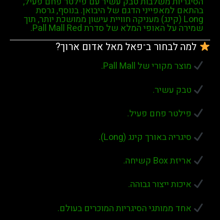
יות משלבות
טבק עשיר
עם
פילטר פחם פעיל
,
למאפייני הדגם של היבואן. בנוסף, גרסת
מעניקה חוויית עישון ממושכת יותר, תוך
 האופי המלא של סדרת Pall Mall Red.
לבחור ב־פאל מאל אדום ארוך?
מקורי של Pall Mall.
 עשיר.
טר פחם פעיל.
יה באורך קינג (Long).
Bo קשיחה.
ות ייצור גבוהה.
 ממותגי הסיגריות המוכרים בעולם.