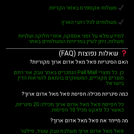
וח אקספרס באזור הקריות.
וחים לכל רחבי הארץ.
מלא על זמני אספקה, אזורי חלוקה ועלויות
 ניתן לעיין במדיניות המשלוחים באתר.
ת נפוצות (FAQ)
גריות פאל מאל אדום ארוך מקוריות?
 מוצרי
Pall Mall
הנמכרים באתר
טבק אור
הינם
 מקוריים, המשווקים בהתאם להוראות הדין
ל.
ריות מכילה חפיסת פאל מאל אדום ארוך?
יסת
פאל מאל אדום ארוך
מכילה
20 סיגריות
,
כל פאקט מכיל
10 חפיסות
.
ד את פאל מאל אדום ארוך?
אל אדום ארוך
משלבת
טבק עשיר
,
פילטר