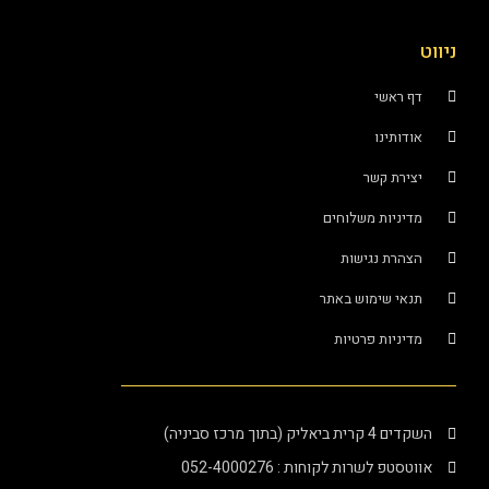
ראשי
ותינו
רת קשר
ניות משלוחים
רת נגישות
י שימוש באתר
ניות פרטיות
יק (בתוך מרכז סביניה)
פ לשרות לקוחות : 052-4000276