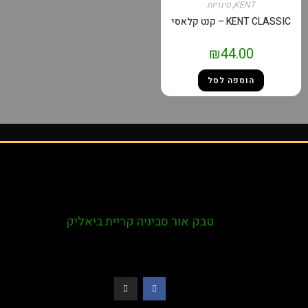
KENT
,
סיגריות
 קנט קלאסי
₪
44.00
הוספה לסל
טבק אור סביניה קריית ביאליק