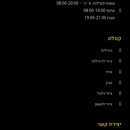
עילות: א'-ה' – 08:00-20:00
08:0
19:
ילות
ד לנרגילות
ד
ק
ד גלגול
ד למעשן
 קשר