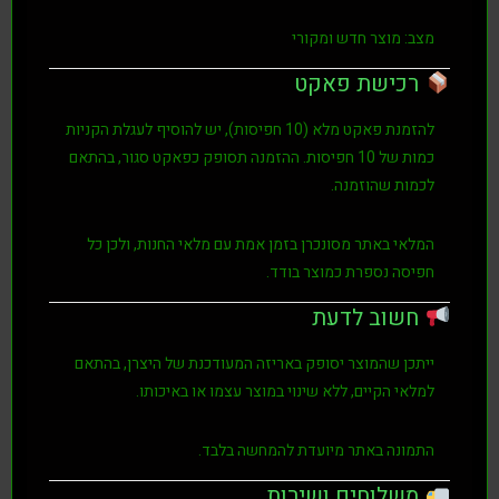
:
מוצר חדש ומקורי
כישת פאקט
להזמנת פאקט מלא (10 חפיסות), יש להוסיף לעגלת הקניות
ת של
10 חפיסות
. ההזמנה תסופק כפאקט סגור, בהתאם
ות שהוזמנה.
אי באתר מסונכרן בזמן אמת עם מלאי החנות, ולכן כל
סה נספרת כמוצר בודד.
שוב לדעת
כן שהמוצר יסופק באריזה המעודכנת של היצרן, בהתאם
י הקיים, ללא שינוי במוצר עצמו או באיכותו.
ונה באתר מיועדת להמחשה בלבד.
שלוחים ושירות