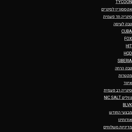
TYCOON
אקססוריז לסיגרים
סיגריה חד פעמית
טבק לעיסה
CUBA
FOX
HIT
HQD
SIBERIA
טבק הרחה
מקטרות
איווד
סיגריה רב פעמית
נוזלים NIC SALT
BLVK
מבצעי החודש
אודותינו
מדיניות משלוחים