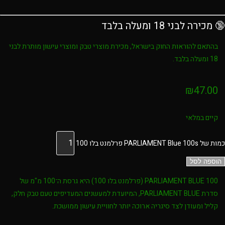
🔞 מכירה לבני 18 ומעלה בלבד
בהתאם להוראות החוק בישראל, מכירת מוצרי טבק ומוצרי עישון מותרת לבני
18 ומעלה בלבד
.
₪
47.00
קיים במלאי
כמות של PARLIAMENT Blue 100s פרלמנט בלו 100
הוספה לסל
PARLIAMENT BLUE 100 (פרלמנט בלו 100)
היא גרסת ה־100 מ"מ של
סדרת
PARLIAMENT BLUE
, המיועדת למעשנים המעדיפים טעם טבק חלק,
קליל ומעודן לצד סיגריה ארוכה יותר לחוויית עישון ממושכת.