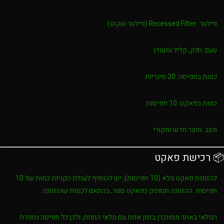
פילטר:
Recessed Filter (פילטר שקוע)
טעם:
חלק, קליל ומעודן
כמות בחפיסה:
20 סיגריות
כמות בפאקט:
10 חפיסות
מצב:
מוצר חדש ומקורי
📦 רכישת פאקט
להזמנת פאקט מלא (10 חפיסות), יש להוסיף לעגלת הקניות כמות של
10
חפיסות
. ההזמנה תסופק כפאקט סגור, בהתאם לכמות שהוזמנה.
המלאי באתר מסונכרן בזמן אמת עם מלאי החנות, ולכן כל חפיסה נספרת