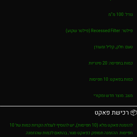
גודל:
100 מ"מ
פילטר:
Recessed Filter (פילטר שקוע)
טעם:
חלק, קליל ומעודן
כמות בחפיסה:
20 סיגריות
כמות בפאקט:
10 חפיסות
מצב:
מוצר חדש ומקורי
📦 רכישת פאקט
להזמנת פאקט מלא (10 חפיסות), יש להוסיף לעגלת הקניות כמות של
10
חפיסות
. ההזמנה תסופק כפאקט סגור, בהתאם לכמות שהוזמנה.