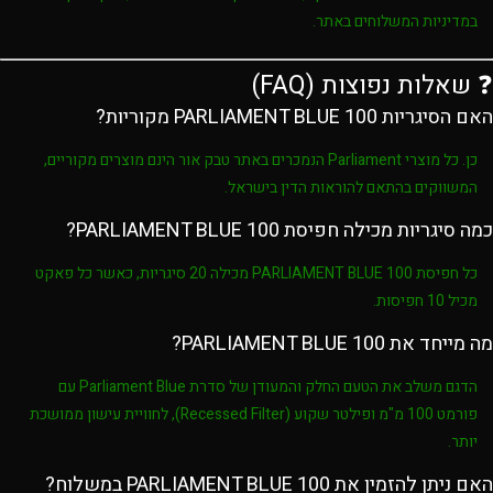
במדיניות המשלוחים באתר.
❓ שאלות נפוצות (FAQ)
האם הסיגריות PARLIAMENT BLUE 100 מקוריות?
כן. כל מוצרי
Parliament
הנמכרים באתר
טבק אור
הינם מוצרים מקוריים,
המשווקים בהתאם להוראות הדין בישראל.
כמה סיגריות מכילה חפיסת PARLIAMENT BLUE 100?
כל חפיסת
PARLIAMENT BLUE 100
מכילה
20 סיגריות
, כאשר כל פאקט
מכיל
10 חפיסות
.
מה מייחד את PARLIAMENT BLUE 100?
הדגם משלב את הטעם החלק והמעודן של סדרת
Parliament Blue
עם
פורמט
100 מ"מ
ופילטר שקוע (
Recessed Filter
), לחוויית עישון ממושכת
יותר.
האם ניתן להזמין את PARLIAMENT BLUE 100 במשלוח?