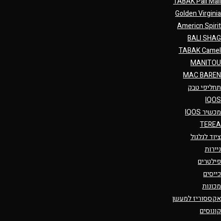
TABAK Pall Mall
Golden Virginia
Americn Spirit
BALI SHAG
TABAK Camel
MANITOU
MAC BAREN
תחליפי טבק
IQOS
מכשיר IQOS
TEREA
ציוד לגלגול
ניירות
פילטרים
כייסים
מכונות
אקססוריז למעשן
קונוסים