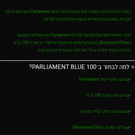
הסיגריות מיוצרות בסטנדרטים הגבוהים של מותג
Parliament
ומציעות איכות
עקבית, טעם מאוזן וחוויית עישון איכותית בכל חפיסה.
אחד המאפיינים הבולטים של סדרת
Parliament
הוא
הפילטר השקוע
(Recessed Filter)
, המעניק למותג את אופיו הייחודי. גרסת ה־100 מ"מ
מוסיפה אורך סיגריה גדול יותר למי שמעדיף פורמט ארוך.
⭐ למה לבחור ב־PARLIAMENT BLUE 100?
✔️ מוצר מקורי של Parliament.
✔️ סיגריות באורך 100 מ"מ.
✔️ טעם טבק חלק, קליל ומעודן.
✔️ פילטר שקוע (Recessed Filter).