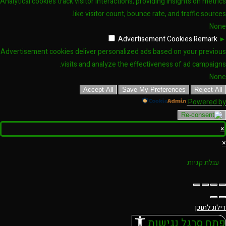
Analytical cookies track visitor interactions, providing insights on metrics
like visitor count, bounce rate, and traffic sources.
None
Advertisement Cookies
Remark
►
Advertisement cookies deliver personalized ads based on your previous
visits and analyze the effectiveness of ad campaigns.
None
Accept All
Save My Preferences
Reject All
Powered by
×
×
עגלת קניות
דילוג לתוכן
פתח סרגל נגישות