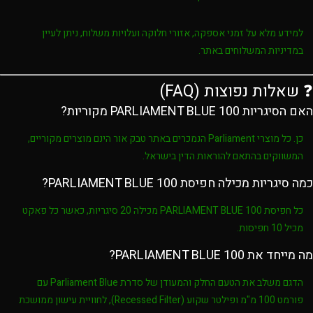
למידע מלא על זמני אספקה, אזורי חלוקה ועלויות משלוח, ניתן לעיין
במדיניות המשלוחים באתר.
❓ שאלות נפוצות (FAQ)
האם הסיגריות PARLIAMENT BLUE 100 מקוריות?
כן. כל מוצרי
Parliament
הנמכרים באתר
טבק אור
הינם מוצרים מקוריים,
המשווקים בהתאם להוראות הדין בישראל.
כמה סיגריות מכילה חפיסת PARLIAMENT BLUE 100?
כל חפיסת
PARLIAMENT BLUE 100
מכילה
20 סיגריות
, כאשר כל פאקט
מכיל
10 חפיסות
.
מה מייחד את PARLIAMENT BLUE 100?
הדגם משלב את הטעם החלק והמעודן של סדרת
Parliament Blue
עם
פורמט
100 מ"מ
ופילטר שקוע (
Recessed Filter
), לחוויית עישון ממושכת