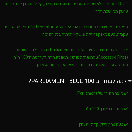
BLUE
, המיועדת למעשנים המחפשים טעם טבק חלק, קליל ומעודן לצד חוויית
עישון ממושכת יותר.
הסיגריות מיוצרות בסטנדרטים הגבוהים של מותג
Parliament
ומציעות איכות
עקבית, טעם מאוזן וחוויית עישון איכותית בכל חפיסה.
אחד המאפיינים הבולטים של סדרת
Parliament
הוא
הפילטר השקוע
(Recessed Filter)
, המעניק למותג את אופיו הייחודי. גרסת ה־100 מ"מ
מוסיפה אורך סיגריה גדול יותר למי שמעדיף פורמט ארוך.
⭐ למה לבחור ב־PARLIAMENT BLUE 100?
✔️ מוצר מקורי של Parliament.
✔️ סיגריות באורך 100 מ"מ.
✔️ טעם טבק חלק, קליל ומעודן.