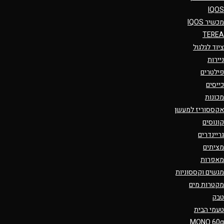
IQOS
מכשיר IQOS
TEREA
ציוד לגלגול
ניירות
פילטרים
כייסים
מכונות
אקססוריז למעשן
קונוסים
גריינדרים
מציתים
מאפרות
מגשים וקססוניות
מקטרות מים
טבק
טעמי הבית
MONO 60g