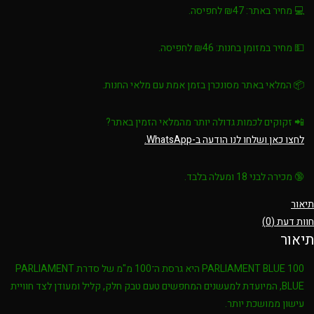
💻
מחיר באתר:
₪47 לחפיסה.
💵
מחיר במזומן בחנות:
₪46 לחפיסה.
📦 המלאי באתר מסונכרן בזמן אמת עם מלאי החנות.
📲
זקוקים לכמות גדולה יותר מהמלאי הזמין באתר?
לחצו כאן ושלחו לנו הודעה ב-WhatsApp.
🔞
מכירה לבני 18 ומעלה בלבד.
תיאור
חוות דעת (0)
תיאור
PARLIAMENT BLUE 100
היא גרסת ה־100 מ"מ של סדרת
PARLIAMENT
BLUE
, המיועדת למעשנים המחפשים טעם טבק חלק, קליל ומעודן לצד חוויית
עישון ממושכת יותר.