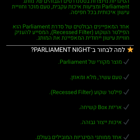
הסיגריות מיוצרות בסטנדרטים הגבוהים של מותג
Parliament
ומציעות איכות עקבית, טעם מוכר וחוויית
עישון איכותית בכל חפיסה.
אחד המאפיינים הבולטים של סדרת
Parliament
הוא
הפילטר השקוע (Recessed Filter), המסייע להעניק
חוויית עישון ייחודית המאפיינת את המותג.
למה לבחור ב־PARLIAMENT NIGHT?
מוצר מקורי של Parliament.
טעם עשיר, מלא ומאוזן.
פילטר שקוע (Recessed Filter).
אריזת Box קשיחה.
איכות ייצור גבוהה.
אחד ממותגי הסיגריות המובילים בעולם.