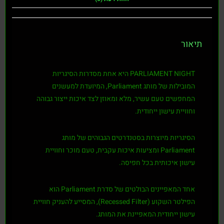
תיאור
PARLIAMENT NIGHT
היא אחת מסדרות הסיגריות
המובילות של מותג
Parliament
, המיועדת למעשנים
המחפשים טעם עשיר, מלא ומאוזן לצד איכות ייצור גבוהה
וחוויית עישון ייחודית.
הסיגריות מיוצרות בסטנדרטים הגבוהים של מותג
Parliament
ומציעות איכות עקבית, טעם מוכר וחוויית
עישון איכותית בכל חפיסה.
אחד המאפיינים הבולטים של סדרת
Parliament
הוא
הפילטר השקוע (Recessed Filter), המסייע להעניק חוויית
עישון ייחודית המאפיינת את המותג.