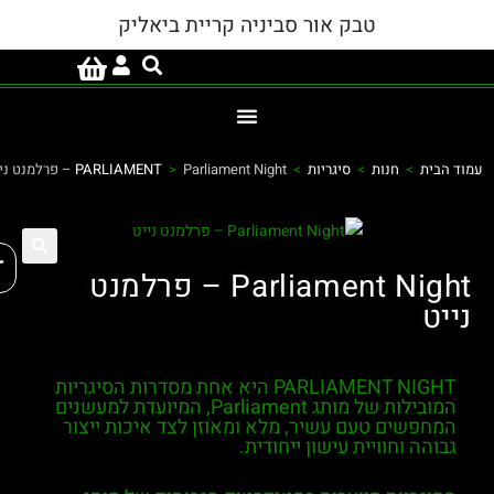
טבק אור סביניה קריית ביאליק
מוד הבית
>
חנות
>
סיגריות
>
Parliament Night – פרלמנט נייט
>
PARLIAMENT
פת
Parliament Night – פרלמנט
נייט
PARLIAMENT NIGHT
היא אחת מסדרות הסיגריות
המובילות של מותג
Parliament
, המיועדת למעשנים
המחפשים טעם עשיר, מלא ומאוזן לצד איכות ייצור
גבוהה וחוויית עישון ייחודית.