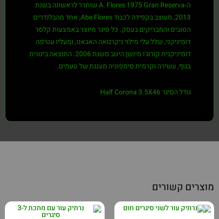
ה-A. Flores 1975 Gran Reserva שוחרר לראשונה בשנת
2013, מעוצב בקפידה לכבוד Abe Flores, אחד מהבלנדרים
הטובים והמבריקים בעסק. כל סיגר מיוצר באמצעות קלסר
דומיניקני, שלל עלי מילוי ניקרגואה האבאנו, ומעליו עטיפה
דומיניקנית קורוג'ו מיושן היטב משנת 2006. התוצאה בינונית
בגוף, עשירה וקרמית סימפוניה מענגת של טעמים.
גודל הסיגר Half Corona 3.5X46
רים קשורים