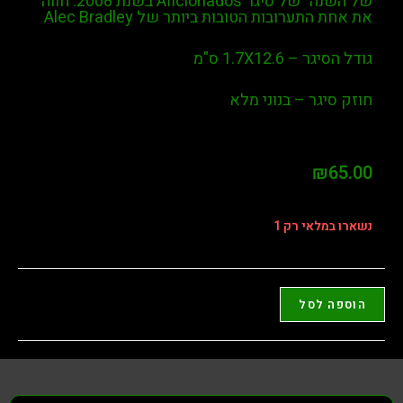
של השנה" של
סיגר Aficionado’s בשנת 2008. חווה
את אחת התערובות הטובות ביותר של Alec Bradley
גודל הסיגר – 1.7X12.6 ס"מ
חוזק סיגר – בנוני מלא
₪
65.00
נשארו במלאי רק 1
הוספה לסל