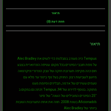
תיאור
חוות דעת (0)
תיאור
Tempus היה מעורב בסבלנות כדי לשים את Alec Bradley
על מפת חובבי הסיגרים בכל מקום. עטיפה הונדוארית בצבע
חום כהה מקיפה תערובת חזקה של טבק הונדורי וניקרגואה
מיושן לשביעות רצון. החוזק בעל גוף בינוני עד מלא עם
טעמים עשירים של אדמה, תבלינים וסיומת מעט
מתוקה. בנוסף לדירוג של 94, Tempus זכתה גם במקום ב
"25 הסיגרים המובילים של השנה" של
סיגר
Aficionado’s בשנת 2008. חווה את אחת התערובות הטובות
ביותר של Alec Bradley