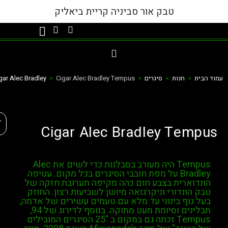
טבק אור סביניה קריית ביאליק
מוד הבית
>
חנות
>
סיגרים
>
Cigar Alec Bradley Tempus
>
Cigar Alec Bradley
פת
Cigar Alec Bradley Tempus
Tempus היה מעורב בסבלנות כדי לשים את Alec
Bradley על מפת חובבי הסיגרים בכל מקום. עטיפה
הונדוארית בצבע חום כהה מקיפה תערובת חזקה של
טבק הונדורי וניקרגואה מיושן לשביעות רצון. החוזק
בעל גוף בינוני עד מלא עם טעמים עשירים של אדמה,
תבלינים וסיומת מעט מתוקה. בנוסף לדירוג של 94,
Tempus זכתה גם במקום ב "25 הסיגרים המובילים