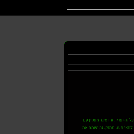
ה, מגולגל ביד מטבק הגדל בניקרגואה והונדורס. הטבק הותסס והתיישן. Sabor Sumatra הוא סיגר בעל גוף עדין. זהו סיגר מעניין עם
 לוואי מעט מתוק. זה ישמח את