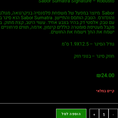
Sabor Sumatra Signature – Robusto
Sabor מיוצר במפעל של משפחת פלסנסיה בניקרגואה, מגול
והונדורס. הטבק הותסס והת
עם טבק אלסטי דק בהיר בצבע אחיד. עשוי היטב, קצת מתוק. 
מקבל מעטיפת סומטרה כוללים קינמון, אדמה, תווים פרחוניים ו
ישמח את החך וישמח את החושים.
גודל הסיגר – 1.9X12.5 ס"מ
חוזק סיגר – בנוני חזק
₪
24.00
קיים במלאי
הוספה לסל
+
-