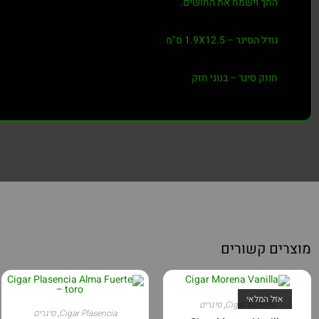
החך וישמח את החושים.
גודל הסיגר – 1.9X12.5 ס"מ
חוזק סיגר – בנוני חזק
מוצרים קשורים
אזל המלאי
Cigar Morena
,
סיגרים
Cigar Plasencia
,
סיגרים