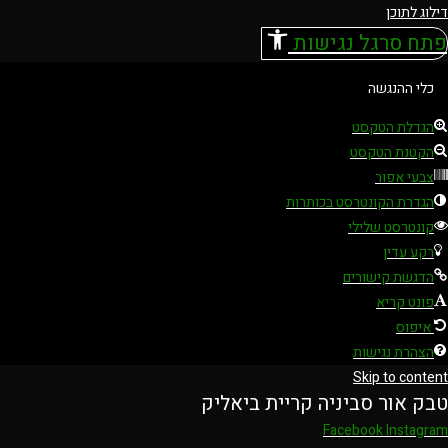
דילוג לתוכן
פתח סרגל נגישות
כלי ההנגשה
הגדלת הטקסט
הקטנת הטקסט
צבעי אפור
הגדרת הקונטרסט בכותרות
קונטרסט שלילי
רקע עדין
הדגשת קישורים
פונט קריא
איפוס
הצהרת נגישות
Skip to content
טבק אור סביניה קריית ביאליק
Facebook
Instagram