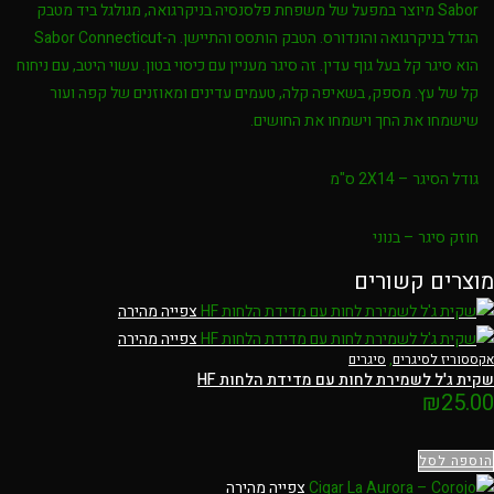
Sabor מיוצר במפעל של משפחת פלסנסיה בניקרגואה, מגולגל ביד מטבק
הגדל בניקרגואה והונדורס. הטבק הותסס והתיישן. ה-Sabor Connecticut
הוא סיגר קל בעל גוף עדין. זה סיגר מעניין עם כיסוי בטון. עשוי היטב, עם ניחוח
קל של עץ. מספק, בשאיפה קלה, טעמים עדינים ומאוזנים של קפה ועור
שישמחו את החך וישמחו את החושים.
גודל הסיגר – 2X14 ס"מ
חוזק סיגר – בנוני
מוצרים קשורים
צפייה מהירה
צפייה מהירה
אקססוריז לסיגרים
,
סיגרים
שקית ג'ל לשמירת לחות עם מדידת הלחות HF
₪
25.00
הוספה לסל
צפייה מהירה