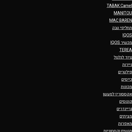
TABAK Camel
MANITOU
MAC BAREN
תחליפי טבק
IQOS
מכשיר IQOS
TEREA
ציוד לגלגול
ניירות
פילטרים
כייסים
מכונות
אקססוריז למעשן
קונוסים
גריינדרים
מציתים
מאפרות
מגשים וקססוניות