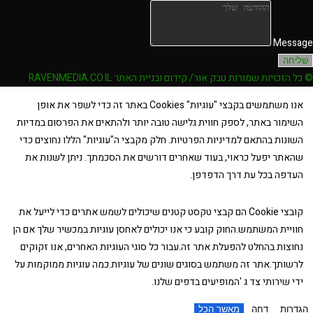
Message
שליחה
© כל הזכויות שמורות טבק אור/ קידום ובניית האתר RAVENMEDIA.CO.IL
אנו משתמשים בקבצי "עוגיות" Cookies באתר זה כדי לשפר את אופן
השימור באתר, לספק חווית גלישה טובה יותר ולהתאים את הפרסום במדיות
השונות בהתאם למדיניות הפרטיות. חלק מקבצי ה"עוגיות" הללו נחוצים כדי
שהאתר יפעל כראוי, בעוד שאחרים דורשים את הסכמתך. ניתן לשנות את
העדפה בכל עת דרך הדפדפן.
קובצי Cookie הם קבצי טקסט קטנים שיכולים לשמש אתרים כדי לייעל את
חוויית המשתמש.החוק קובע כי אנו יכולים לאחסן עוגיות במכשיר שלך אם הן
נחוצות בהחלט להפעלת אתר זה.עבור כל סוגי העוגיות האחרים, אנו זקוקים
לרשותך.אתר זה משתמש בסוגים שונים של עוגיות.כמה עוגיות ממוקמות על
ידי שירותי צד ג 'המופיעים בדפים שלנו.
הגדרות
דחה
מאשר הכל