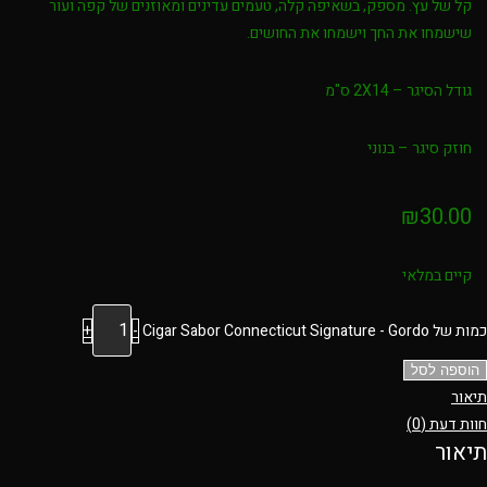
קל של עץ. מספק, בשאיפה קלה, טעמים עדינים ומאוזנים של קפה ועור
שישמחו את החך וישמחו את החושים.
גודל הסיגר – 2X14 ס"מ
חוזק סיגר – בנוני
₪
30.00
קיים במלאי
כמות של Cigar Sabor Connecticut Signature - Gordo
-
+
הוספה לסל
תיאור
חוות דעת (0)
תיאור