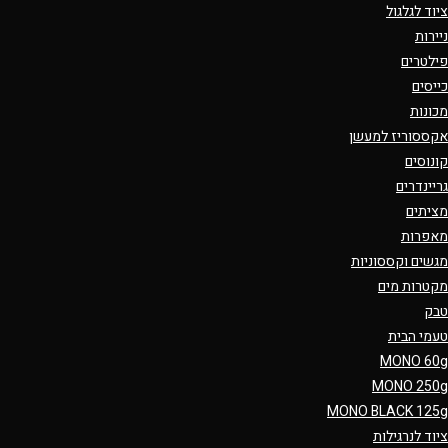
ציוד לגלגול
ניירות
פילטרים
כייסים
מכונות
אקססוריז למעשן
קונוסים
גריינדרים
מציתים
מאפרות
מגשים וקססוניות
מקטרות מים
טבק
טעמי הבית
MONO 60g
MONO 250g
MONO BLACK 125g
ציוד לנרגילות