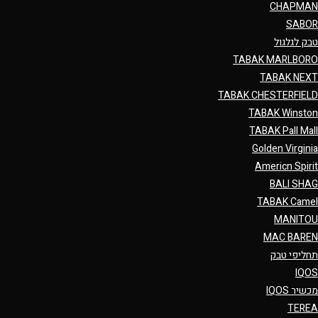
CHAPMAN
SABOR
טבק לגלגול
TABAK MARLBORO
TABAK NEXT
TABAK CHESTERFIELD
TABAK Winston
TABAK Pall Mall
Golden Virginia
Americn Spirit
BALI SHAG
TABAK Camel
MANITOU
MAC BAREN
תחליפי טבק
IQOS
מכשיר IQOS
TEREA