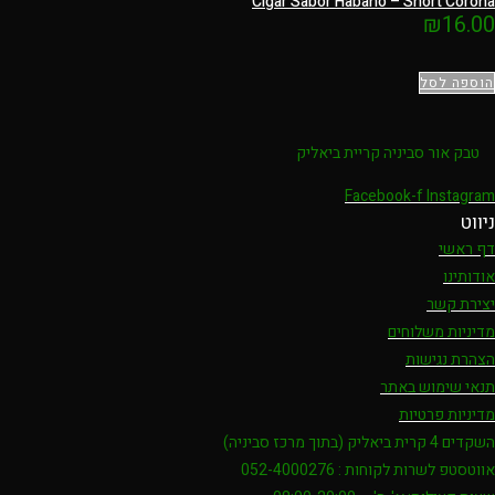
Cigar Sabor Habano – Short Corona
₪
16.00
הוספה לסל
טבק אור סביניה קריית ביאליק
Facebook-f
Instagram
ניווט
דף ראשי
אודותינו
יצירת קשר
מדיניות משלוחים
הצהרת נגישות
תנאי שימוש באתר
מדיניות פרטיות
השקדים 4 קרית ביאליק (בתוך מרכז סביניה)
אווטסטפ לשרות לקוחות : 052-4000276