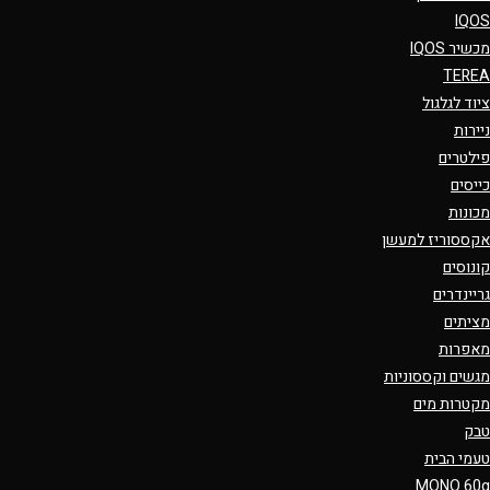
IQOS
מכשיר IQOS
TEREA
ציוד לגלגול
ניירות
פילטרים
כייסים
מכונות
אקססוריז למעשן
קונוסים
גריינדרים
מציתים
מאפרות
מגשים וקססוניות
מקטרות מים
טבק
טעמי הבית
MONO 60g