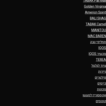
TABAK Pall Mall
Golden Virginia
Americn Spirit
BALI SHAG
TABAK Camel
MANITOU
MAC BAREN
תחליפי טבק
IQOS
מכשיר IQOS
TEREA
ציוד לגלגול
ניירות
פילטרים
כייסים
מכונות
אקססוריז למעשן
קונוסים