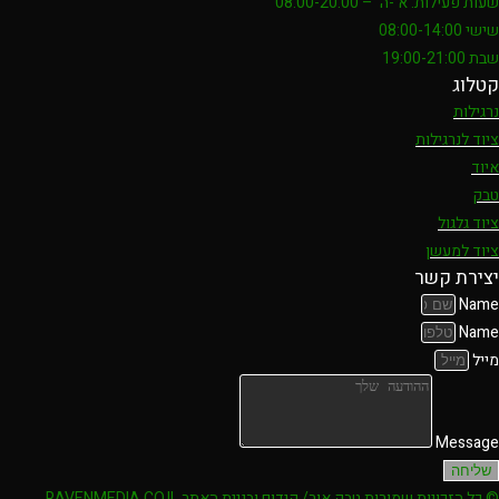
שעות פעילות: א'-ה' – 08:00-20:00
שישי 08:00-14:00
שבת 19:00-21:00
קטלוג
נרגילות
ציוד לנרגילות
איוד
טבק
ציוד גלגול
ציוד למעשן
יצירת קשר
Name
Name
מייל
Message
שליחה
© כל הזכויות שמורות טבק אור/ קידום ובניית האתר RAVENMEDIA.CO.IL