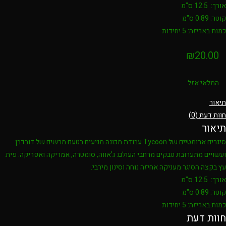
אורך: 12.5 ס"מ
קוטר: 0.89 ס"מ
כמות באריזה: 5 יחידות
₪
20.00
המלאי אזל
תיאור
חוות דעת (0)
תיאור
סיגרים ארומטיים של Tycoon עבודת מכונה מגיעים בטעם מרשים של דובדבן
ועשויים מתערובת טבקים מרחבי העולם: ג’אווה, סומטרה, אמריקה ואפריקה. פית
עץ בקצה הסיגר מעניקה אחיזה נוחה וסינון מירבי.
אורך: 12.5 ס"מ
קוטר: 0.89 ס"מ
כמות באריזה: 5 יחידות
חוות דעת