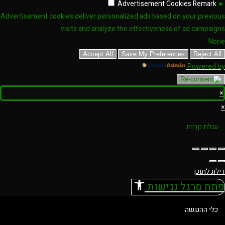
Advertisement Cookies
Remark
►
Advertisement cookies deliver personalized ads based on your previous
visits and analyze the effectiveness of ad campaigns.
None
Accept All
Save My Preferences
Reject All
Powered by
×
×
עגלת קניות
דילוג לתוכן
פתח סרגל נגישות
כלי ההנגשה