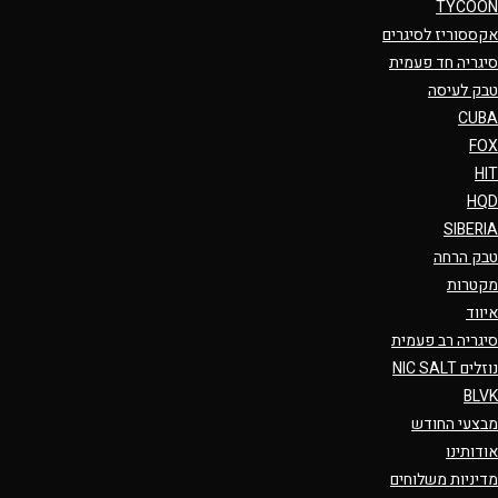
TYCOON
אקססוריז לסיגרים
סיגריה חד פעמית
טבק לעיסה
CUBA
FOX
HIT
HQD
SIBERIA
טבק הרחה
מקטרות
איווד
סיגריה רב פעמית
נוזלים NIC SALT
BLVK
מבצעי החודש
אודותינו
מדיניות משלוחים