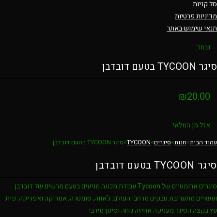
סל קניות
מדיניות פרטיות
תנאי שימוש באתר
נבחר:
סיגר TYCOON בטעם דובדבן
₪
20.00
אזל מן המלאי
עמוד הבית
>
חנות
>
סיגרים
>
TYCOON
>
סיגר TYCOON בטעם דובדבן
סיגר TYCOON בטעם דובדבן
סיגרים ארומטיים של Tycoon עבודת מכונה מגיעים בטעם מרשים של דובדבן
ועשויים מתערובת טבקים מרחבי העולם: ג’אווה, סומטרה, אמריקה ואפריקה. פית
עץ בקצה הסיגר מעניקה אחיזה נוחה וסינון מירבי.