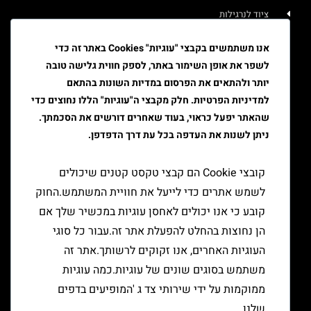
ציוד לנרגילות
איוד
אנו משתמשים בקבצי "עוגיות" Cookies באתר זה כדי
לשפר את אופן השימור באתר, לספק חווית גלישה טובה
טבק
יותר ולהתאים את הפרסום במדיות השונות בהתאם
ציוד גלגול
למדיניות הפרטיות. חלק מקבצי ה"עוגיות" הללו נחוצים כדי
שהאתר יפעל כראוי, בעוד שאחרים דורשים את הסכמתך.
ציוד למעשן
ניתן לשנות את העדפה בכל עת דרך הדפדפן.
יצירת קשר
קובצי Cookie הם קבצי טקסט קטנים שיכולים
לשמש אתרים כדי לייעל את חוויית המשתמש.החוק
קובע כי אנו יכולים לאחסן עוגיות במכשיר שלך אם
הן נחוצות בהחלט להפעלת אתר זה.עבור כל סוגי
העוגיות האחרים, אנו זקוקים לרשותך.אתר זה
משתמש בסוגים שונים של עוגיות.כמה עוגיות
ממוקמות על ידי שירותי צד ג 'המופיעים בדפים
שלנו.