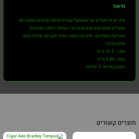
תיאור
סיגרים ארומטיים של Tycoon עבודת מכונה מגיעים בטעם רום
ועשויים מתערובת טבקים מרחבי העולם: ג’אווה, סומטרה,
אמריקה ואפריקה. פית עץ בקצה הסיגר מעניקה אחיזה נוחה
וסינון מירבי.
אורך: 12.5 ס"מ
קוטר: 0.89 ס"מ
כמות באריזה: 5 יחידות
מוצרים קשורים