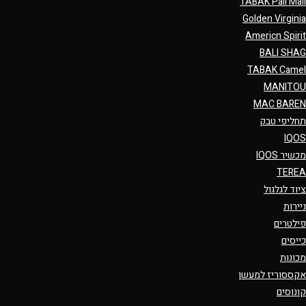
TABAK Pall Mall
Golden Virginia
Americn Spirit
BALI SHAG
TABAK Camel
MANITOU
MAC BAREN
תחליפי טבק
IQOS
מכשיר IQOS
TEREA
ציוד לגלגול
ניירות
פילטרים
כייסים
מכונות
אקססוריז למעשן
קונוסים