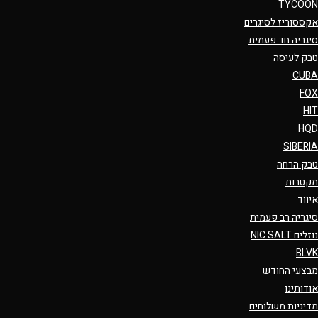
TYCOON
אקססוריז לסיגרים
סיגריה חד פעמית
טבק לעיסה
CUBA
FOX
HIT
HQD
SIBERIA
טבק הרחה
מקטרות
איווד
סיגריה רב פעמית
נוזלים NIC SALT
BLVK
מבצעי החודש
אודותינו
מדיניות משלוחים