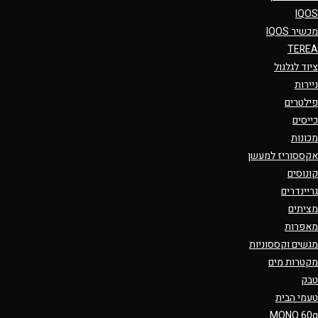
IQOS
מכשיר IQOS
TEREA
ציוד לגלגול
ניירות
פילטרים
כייסים
מכונות
אקססוריז למעשן
קונוסים
גריינדרים
מציתים
מאפרות
מגשים וקססוניות
מקטרות מים
טבק
טעמי הבית
MONO 60g