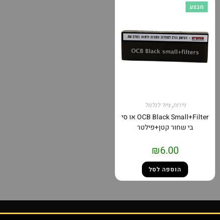
מבצע
ניירות
,
ציוד לגלגול
OCB Black Small+Filter או סי
בי שחור קטן+פילטר
₪
6.00
הוספה לסל