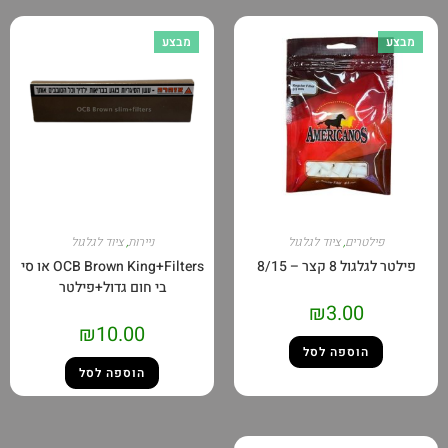
מבצע
מבצע
פילטרים
,
ציוד לגלגול
ניירות
,
ציוד לגלגול
פילטר לגלגול 8 קצר – 8/15
OCB Brown King+Filters או סי
בי חום גדול+פילטר
₪
3.00
₪
10.00
הוספה לסל
הוספה לסל