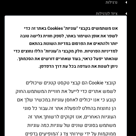
נרגילות
ציוד לנרגילות
איוד
אנו משתמשים בקבצי "עוגיות" Cookies באתר זה כדי
לשפר את אופן השימור באתר, לספק חווית גלישה טובה
טבק
יותר ולהתאים את הפרסום במדיות השונות בהתאם
ציוד גלגול
למדיניות הפרטיות. חלק מקבצי ה"עוגיות" הללו נחוצים כדי
שהאתר יפעל כראוי, בעוד שאחרים דורשים את הסכמתך.
ציוד למעשן
ניתן לשנות את העדפה בכל עת דרך הדפדפן.
יצירת קשר
קובצי Cookie הם קבצי טקסט קטנים שיכולים
לשמש אתרים כדי לייעל את חוויית המשתמש.החוק
קובע כי אנו יכולים לאחסן עוגיות במכשיר שלך אם
הן נחוצות בהחלט להפעלת אתר זה.עבור כל סוגי
העוגיות האחרים, אנו זקוקים לרשותך.אתר זה
משתמש בסוגים שונים של עוגיות.כמה עוגיות
ממוקמות על ידי שירותי צד ג 'המופיעים בדפים