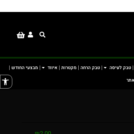
טבק לעיסה
טבק הרחה
מקטרות
איווד
מבצעי החודש
פתח
אתר
₪
2.00