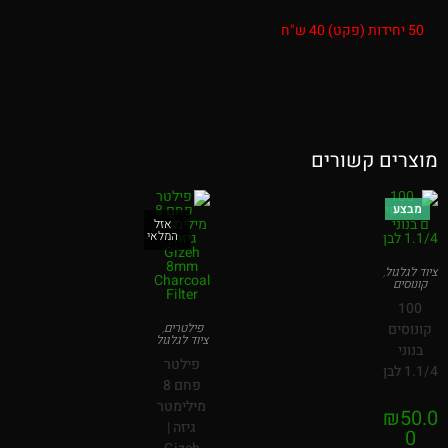
50 יחידות (פקט) 40 ש"ח
מוצרים קשורים
מבצע
אזל
המלאי
ציוד לגלגול
,
קונוסים
100
קונוסים
פילטרים
,
ציוד לגלגול
בנוני
פילטר
1.1/4 לבן
פחם 8
מילימטר
₪
50.0
גיזה |
0