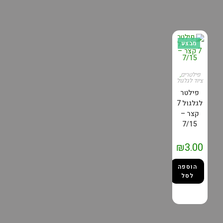
מבצע
פילטרים
,
ציוד לגלגול
פילטר
לגלגול 7
קצר –
7/15
₪
3.00
הוספה
לסל