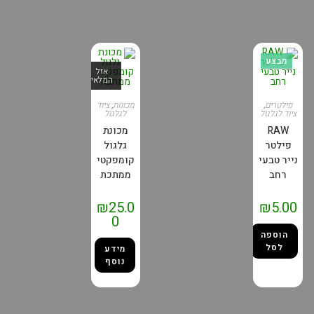
מבצע
אזל
המלאי
פילטרים
,
מכונות
,
ציוד
ציוד לגלגול
לגלגול
RAW
מכונת
פילטר
גלגול
נייר טבעי
קומפקטי
רחב
ממתכת
₪
25.0
₪
5.00
0
הוספה
לסל
מידע
נוסף