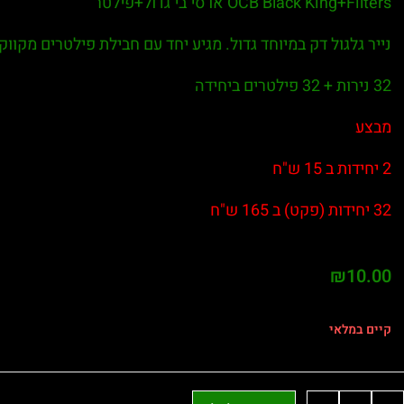
OCB Black King+Filters או סי בי גדול+פילטר
נייר גלגול דק במיוחד גדול. מגיע יחד עם חבילת פילטרים מקווקו
32 נירות + 32 פילטרים ביחידה
מבצע
2 יחידות ב 15 ש"ח
32 יחידות (פקט) ב 165 ש"ח
₪
10.00
קיים במלאי