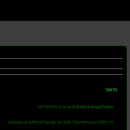
תיאור
OCB Black King+Filters או סי בי גדול+פילטר
נייר גלגול דק במיוחד גדול. מגיע יחד עם חבילת פילטרים מקווקוים.