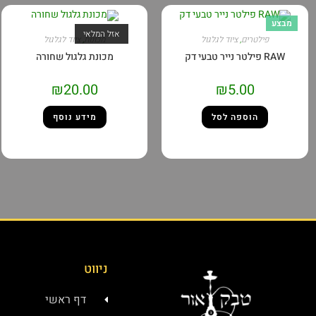
מבצע
אזל המלאי
פילטרים
,
ציוד לגלגול
מכונות
,
ציוד לגלגול
RAW פילטר נייר טבעי דק
מכונת גלגול שחורה
₪
20.00
₪
5.00
הוספה לסל
מידע נוסף
ניווט
דף ראשי