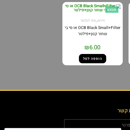
מבצע
ניירות
,
ציוד לגלגול
OCB Black Small+Filter או סי בי
שחור קטן+פילטר
₪
6.00
הוספה לסל
 קשר