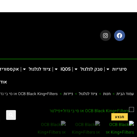
סיגריות
טבק לגלגול
IQOS
ציוד לגלגול
אקססוריז
אודו
עמוד הבית
>
חנות
>
ציוד לגלגול
>
ניירות
>
OCB Black King+Filters או סי בי גדול+פילטר
מבצע