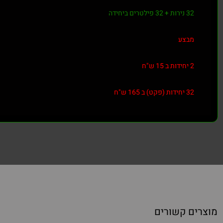
32 נירות + 32 פילטרים ביחידה
מבצע
2 יחידות ב 15 ש"ח
32 יחידות (פקט) ב 165 ש"ח
מוצרים קשורים