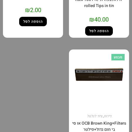
rolled Tips
₪
2.00
₪
40.
הוספה לסל
פה לסל
ציוד לגלגול
OCB Brown King+Filters או סי
גדול+פילטר