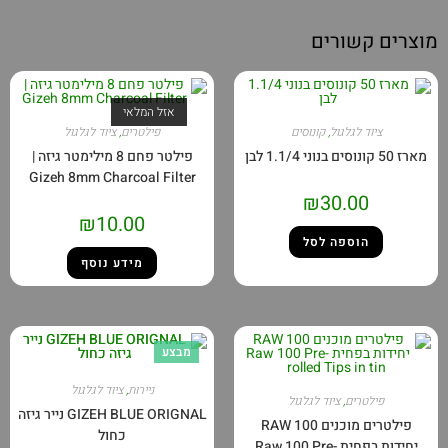
רים
אזל המלאי
לגול
,
קונוסים
פילטרים
,
ציוד לגלגול
פילטר פחם 8 מילימטר גיזה |
Gizeh 8mm Charcoal Filter
₪
30.
₪
10.00
פה לסל
מידע נוסף
מבצע
ניירות
,
ציוד לגלגול
,
ציוד לגלגול
GIZEH BLUE ORIGNAL נייר גיזה
פילטרים מוכנים RAW 100
כחול
יחידות בפחית Raw 100 Pre-