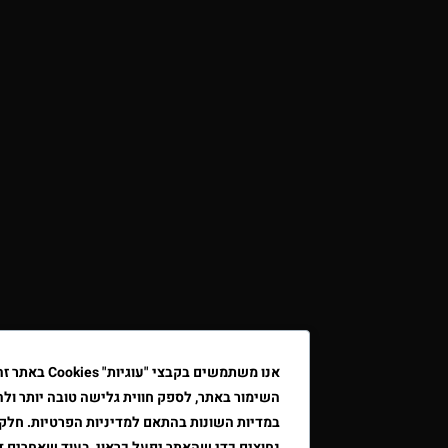
אנו משתמשים בקבצי "עוגיות" Cookies באתר זה כדי לשפר א
השימור באתר, לספק חווית גלישה טובה יותר ולהתאים את הפרסו
במדיות השונות בהתאם למדיניות הפרטיות. חלק מקבצי ה"עוגיות"
נחוצים כדי שהאתר יפעל כראוי, בעוד שאחרים דורשים את הסכמת