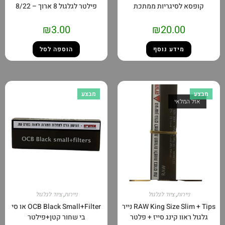
קופסא לסיגריות ממתכת
פילטר לגלגול 8 ארוך – 8/22
₪
3.00
₪
20.00
מידע נוסף
הוספה לסל
מבצע
מבצע
אזל המלאי
ניירות
,
ציוד לגלגול
ניירות
,
ציוד לגלגול
RAW King Size Slim + Tips נייר
OCB Black Small+Filter או סי
גלגול ראוו קינג סייז + פלטר
בי שחור קטן+פילטר