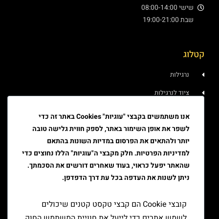
שישי 08:00-14:00
שבת 19:00-21:00
קטלוג
נרגילות
ציוד לנרגילות
איוד
אנו משתמשים בקבצי "עוגיות" Cookies באתר זה כדי
לשפר את אופן השימור באתר, לספק חווית גלישה טובה
טבק
יותר ולהתאים את הפרסום במדיות השונות בהתאם
ציוד גלגול
למדיניות הפרטיות. חלק מקבצי ה"עוגיות" הללו נחוצים כדי
שהאתר יפעל כראוי, בעוד שאחרים דורשים את הסכמתך.
ציוד למעשן
ניתן לשנות את העדפה בכל עת דרך הדפדפן.
יצירת קשר
קובצי Cookie הם קבצי טקסט קטנים שיכולים
לשמש אתרים כדי לייעל את חוויית המשתמש.החוק