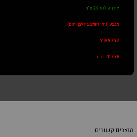
אורך פילטר 26 מ"מ
מבצע (ניתן לשלב בין לבן וחום)
2 ב 90 ש"ח
5 ב 200 ש"ח
מוצרים קשורים