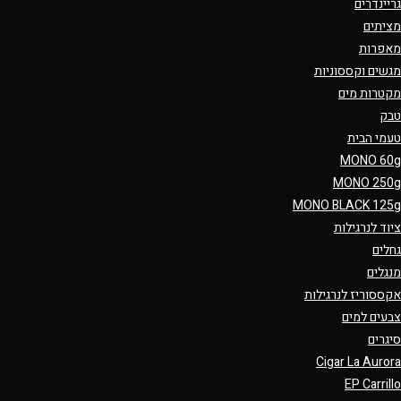
גריינדרים
מציתים
מאפרות
מגשים וקססוניות
מקטרות מים
טבק
טעמי הבית
MONO 60g
MONO 250g
MONO BLACK 125g
ציוד לנרגילות
גחלים
מנגלים
אקססוריז לנרגילות
צבעים למים
סיגרים
Cigar La Aurora
EP Carrillo