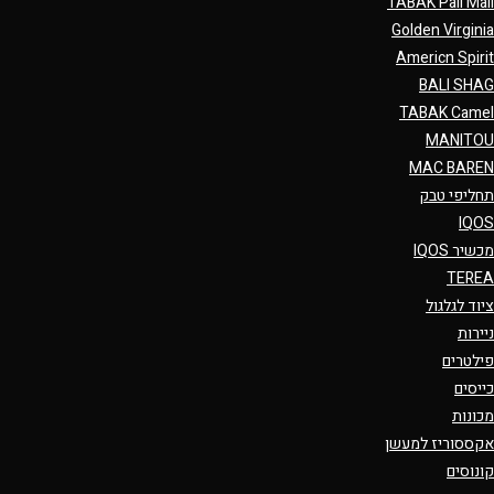
TABAK Pall Mall
Golden Virginia
Americn Spirit
BALI SHAG
TABAK Camel
MANITOU
MAC BAREN
תחליפי טבק
IQOS
מכשיר IQOS
TEREA
ציוד לגלגול
ניירות
פילטרים
כייסים
מכונות
אקססוריז למעשן
קונוסים