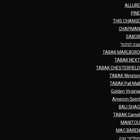
ALLURE
PINE
THIS CHANGE
CHAPMAN
SABOR
טבק לגלגול
TABAK MARLBORO
TABAK NEXT
TABAK CHESTERFIELD
TABAK Winston
TABAK Pall Mall
Golden Virginia
Americn Spirit
BALI SHAG
TABAK Camel
MANITOU
MAC BAREN
תחליפי טבק