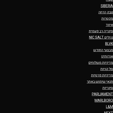
SIBERIA
טבק הרחה
מקטרות
איווד
סיגריה רב פעמית
נוזלים NIC SALT
BLVK
מבצעי החודש
אודותינו
מדיניות משלוחים
סל קניות
מדיניות פרטיות
תנאי שימוש באתר
סיגריות
PARLIAMENT
MARLBORO
L&M