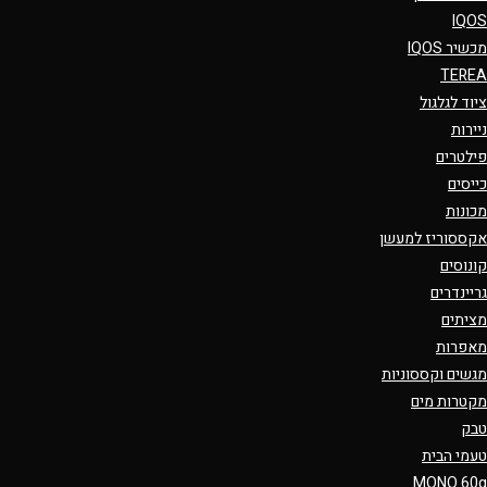
IQOS
מכשיר IQOS
TEREA
ציוד לגלגול
ניירות
פילטרים
כייסים
מכונות
אקססוריז למעשן
קונוסים
גריינדרים
מציתים
מאפרות
מגשים וקססוניות
מקטרות מים
טבק
טעמי הבית
MONO 60g