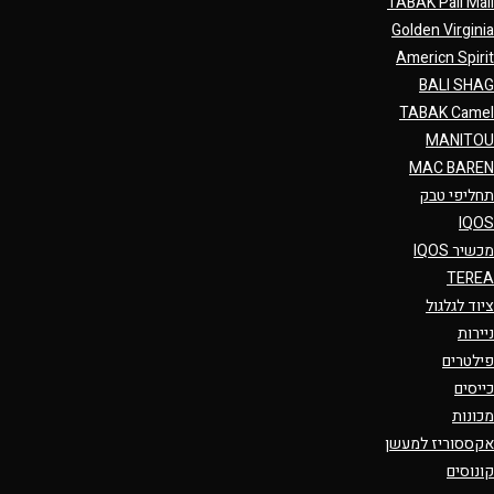
TABAK Pall Mall
Golden Virginia
Americn Spirit
BALI SHAG
TABAK Camel
MANITOU
MAC BAREN
תחליפי טבק
IQOS
מכשיר IQOS
TEREA
ציוד לגלגול
ניירות
פילטרים
כייסים
מכונות
אקססוריז למעשן
קונוסים