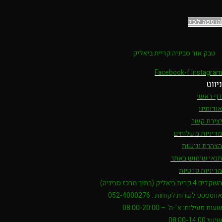
הוספה לסל
טבק אור סביניה קריית ביאליק
Facebook-f
Instagram
ניווט
דף ראשי
אודותינו
יצירת קשר
מדיניות משלוחים
הצהרת נגישות
תנאי שימוש באתר
מדיניות פרטיות
השקדים 4 קרית ביאליק (בתוך מרכז סביניה)
אווטסטפ לשרות לקוחות : 052-4000276
שעות פעילות: א'-ה' – 08:00-20:00
שישי 08:00-14:00