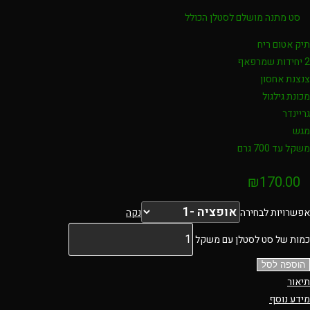
סט מתנה מושלם לסטלן הכולל
תיק אטום ריח
2 יחידות שמרפאף
צנצנת אחסון
מכונת גילגול
גריינדר
מגש
משקל עד 700 גרם
₪
170.00
אפשרויות לבחירה
נקה
כמות של סט לסטלן עם משקל
הוספה לסל
תיאור
מידע נוסף