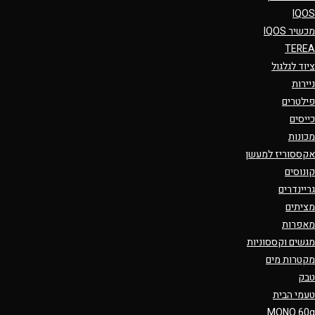
IQOS
מכשיר IQOS
TEREA
ציוד לגלגול
ניירות
פילטרים
כייסים
מכונות
אקססוריז למעשן
קונוסים
גריינדרים
מציתים
מאפרות
מגשים וקססוניות
מקטרות מים
טבק
טעמי הבית
MONO 60g