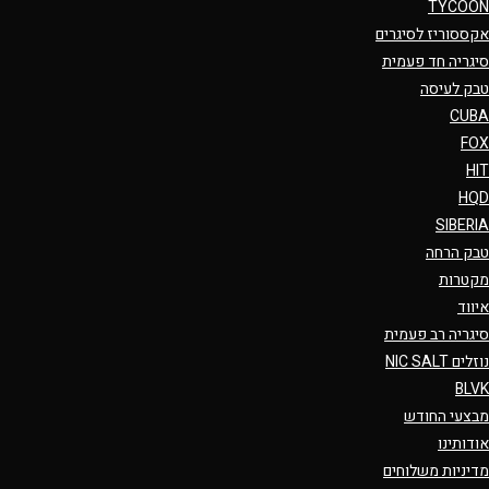
TYCOON
אקססוריז לסיגרים
סיגריה חד פעמית
טבק לעיסה
CUBA
FOX
HIT
HQD
SIBERIA
טבק הרחה
מקטרות
איווד
סיגריה רב פעמית
נוזלים NIC SALT
BLVK
מבצעי החודש
אודותינו
מדיניות משלוחים