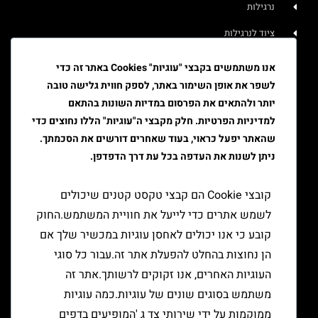
נרגילות
ציוד לנרגילות
איוד
אנו משתמשים בקבצי "עוגיות" Cookies באתר זה כדי
לשפר את אופן השימור באתר, לספק חווית גלישה טובה
טבק
יותר ולהתאים את הפרסום במדיות השונות בהתאם
ציוד גלגול
למדיניות הפרטיות. חלק מקבצי ה"עוגיות" הללו נחוצים כדי
שהאתר יפעל כראוי, בעוד שאחרים דורשים את הסכמתך.
ציוד למעשן
ניתן לשנות את העדפה בכל עת דרך הדפדפן.
יצירת קשר
קובצי Cookie הם קבצי טקסט קטנים שיכולים
לשמש אתרים כדי לייעל את חוויית המשתמש.החוק
קובע כי אנו יכולים לאחסן עוגיות במכשיר שלך אם
הן נחוצות בהחלט להפעלת אתר זה.עבור כל סוגי
העוגיות האחרים, אנו זקוקים לרשותך.אתר זה
משתמש בסוגים שונים של עוגיות.כמה עוגיות
ממוקמות על ידי שירותי צד ג 'המופיעים בדפים