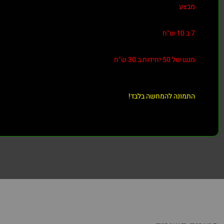
מבצע
7 ב 10 ש"ח
מגש של 50 יחידות ב 30 ש"ח
התמונה להמחשה בלבד!