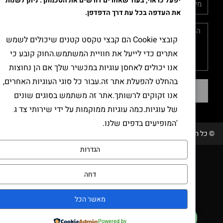
יפעל כראוי, בעוד שאחרים דורשים את הסכמתך. ניתן לשנות
את העדפה בכל עת דרך הדפדפן.
קובצי Cookie הם קבצי טקסט קטנים שיכולים לשמש
אתרים כדי לייעל את חוויית המשתמש.החוק קובע כי
אנו יכולים לאחסן עוגיות במכשיר שלך אם הן נחוצות
בהחלט להפעלת אתר זה.עבור כל סוגי העוגיות האחרים,
שליחה
אנו זקוקים לרשותך.אתר זה משתמש בסוגים שונים
של עוגיות.כמה עוגיות ממוקמות על ידי שירותי צד ג
'המופיעים בדפים שלנו.
כל הזכויות שמורות טבק אור/ קידום ובניית האתר RAVENMEDIA.CO.IL
הגדרות
דחה
מאשר הכל
צרו קשר
Powered by