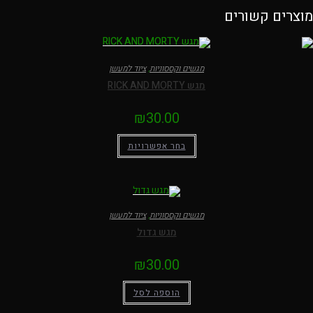
מוצרים קשורים
מגשים וקססוניות
,
ציוד למעשן
מגש RICK AND MORTY
₪
30.00
בחר אפשרויות
למוצר
זה
יש
מספר
סוגים.
ניתן
מגשים וקססוניות
,
ציוד למעשן
לבחור
את
מגש גדול
האפשרויות
בעמוד
המוצר
₪
30.00
הוספה לסל