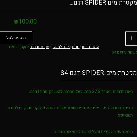
מקטרת מים SPIDER דגם…
₪
100.00
כמות
הוספה לסל
של
עמוד הבית
>
חנות
>
ציוד למעשן
>
מקטרות מים
>
מקטרת מים
מקטרת
SPIDER דגם S4
מים
SPIDER
מקטרת מים SPIDER דגם S4
דגם
S4
באנג זכוכית באורך 37.5 ס״מ. בעל מבחנה לטש בקוטר 14מ״מ.
בצינור המכשיר יש פינים פנימיים שמאפשרים הנחה של קוביות קרח לקירור
השאיפה.
הבאנג עשוי זכוכית ובעל כד עגול בעיצוב מודרני.