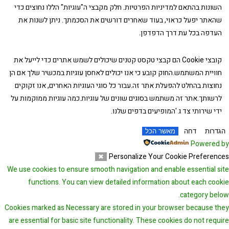
השונות בהתאם למדיניות הפרטיות. חלק מקבצי ה"עוגיות" הללו נחוצים כדי
שהאתר יפעל כראוי, בעוד שאחרים דורשים את הסכמתך. ניתן לשנות את
העדפה בכל עת דרך הדפדפן.
קובצי Cookie הם קבצי טקסט קטנים שיכולים לשמש אתרים כדי לייעל את
חוויית המשתמש.החוק קובע כי אנו יכולים לאחסן עוגיות במכשיר שלך אם הן
נחוצות בהחלט להפעלת אתר זה.עבור כל סוגי העוגיות האחרים, אנו זקוקים
לרשותך.אתר זה משתמש בסוגים שונים של עוגיות.כמה עוגיות ממוקמות על
ידי שירותי צד ג 'המופיעים בדפים שלנו.
הגדרות
דחה
מאשר הכל
Powered by
Personalize Your Cookie Preferences
✖
We use cookies to ensure smooth navigation and enable essential site
functions. You can view detailed information about each cookie
category below.
Cookies marked as
Necessary
are stored in your browser because they
are essential for basic site functionality.
These cookies do not require