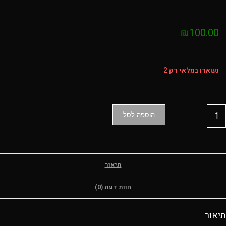
₪
100.00
נשארו במלאי רק 2
מות
הוספה לסל
ל
קטרת
ים
SPIDE
תיאור
גם
S
חוות דעת (0)
תיאור