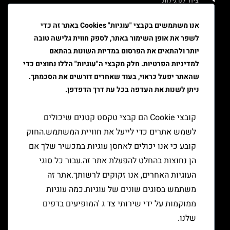
ציוד לנרגילות
איוד
אנו משתמשים בקבצי "עוגיות" Cookies באתר זה כדי
לשפר את אופן השימור באתר, לספק חווית גלישה טובה
טבק
יותר ולהתאים את הפרסום במדיות השונות בהתאם
ציוד גלגול
למדיניות הפרטיות. חלק מקבצי ה"עוגיות" הללו נחוצים כדי
שהאתר יפעל כראוי, בעוד שאחרים דורשים את הסכמתך.
ציוד למעשן
ניתן לשנות את העדפה בכל עת דרך הדפדפן.
יצירת קשר
קובצי Cookie הם קבצי טקסט קטנים שיכולים
לשמש אתרים כדי לייעל את חוויית המשתמש.החוק
קובע כי אנו יכולים לאחסן עוגיות במכשיר שלך אם
הן נחוצות בהחלט להפעלת אתר זה.עבור כל סוגי
העוגיות האחרים, אנו זקוקים לרשותך.אתר זה
משתמש בסוגים שונים של עוגיות.כמה עוגיות
ממוקמות על ידי שירותי צד ג 'המופיעים בדפים
שלנו.