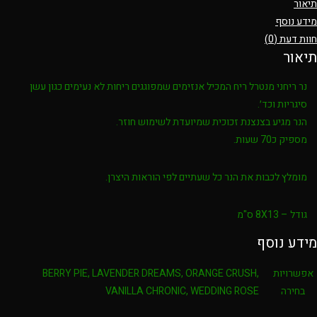
תיאור
מידע נוסף
חוות דעת (0)
תיאור
נר ריחני מנטרל ריח המכיל אנזימים שמפוגגים ריחות לא נעימים כגון עשן
סיגריות וכד׳.
הנר מגיע בצנצנת זכוכית שמיועדת לשימוש חוזר.
מספיק כ70 שעות.
מומלץ לכבות את הנר כל שעתיים לפי הוראות היצרן.
גודל – 8X13 ס"מ
מידע נוסף
אפשרויות
BERRY PIE, LAVENDER DREAMS, ORANGE CRUSH,
בחירה
VANILLA CHRONIC, WEDDING ROSE