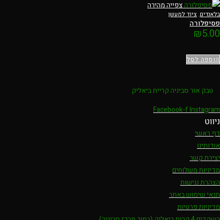
צפייה מהירה
בלאנדים
,
ציוד למעשן
פסיפלורה
₪
5.00
הוספה לסל
טבק אור סביניה קריית ביאליק
Facebook-f
Instagram
ניווט
דף ראשי
אודותינו
יצירת קשר
מדיניות משלוחים
הצהרת נגישות
תנאי שימוש באתר
מדיניות פרטיות
השקדים 4 קרית ביאליק (בתוך מרכז סביניה)