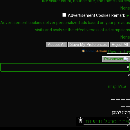
like visitor count, bounce rate, and traffic sources.
None
Advertisement Cookies
Remark
►
Advertisement cookies deliver personalized ads based on your previous
visits and analyze the effectiveness of ad campaigns.
None
Accept All
Save My Preferences
Reject All
Powered by
×
×
עגלת קניות
דילוג לתוכן
פתח סרגל נגישות