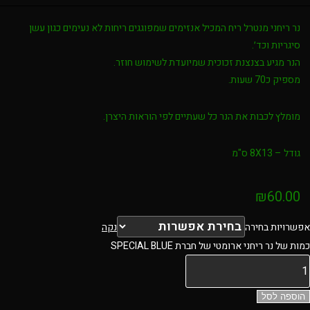
נר ריחני מנטרל ריח המכיל אנזימים שמפוגגים ריחות לא נעימים כגון עשן
סיגריות וכד׳.
הנר מגיע בצנצנת זכוכית שמיועדת לשימוש חוזר.
מספיק כ70 שעות.
מומלץ לכבות את הנר כל שעתיים לפי הוראות היצרן.
גודל – 8X13 ס"מ
₪
60.00
אפשרויות בחירה
נקה
כמות של נר ריחני ארומטי של חברת SPECIAL BLUE
הוספה לסל