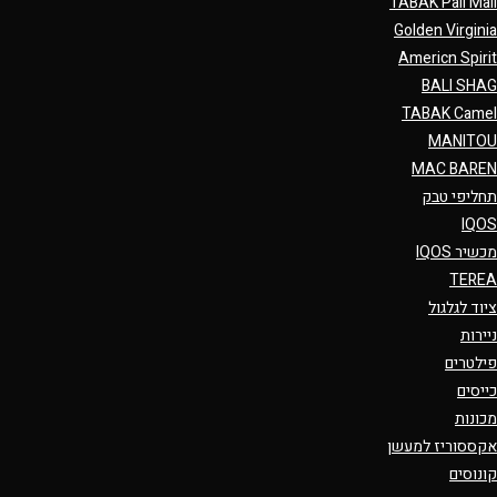
TABAK Pall Mall
Golden Virginia
Americn Spirit
BALI SHAG
TABAK Camel
MANITOU
MAC BAREN
תחליפי טבק
IQOS
מכשיר IQOS
TEREA
ציוד לגלגול
ניירות
פילטרים
כייסים
מכונות
אקססוריז למעשן
קונוסים