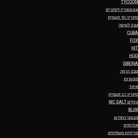
TYCOON
אקססוריז לסיגרים
סיגריה חד פעמית
טבק לעיסה
CUBA
FOX
HIT
HQD
SIBERIA
טבק הרחה
מקטרות
איווד
סיגריה רב פעמית
נוזלים NIC SALT
BLVK
מבצעי החודש
אודותינו
מדיניות משלוחים