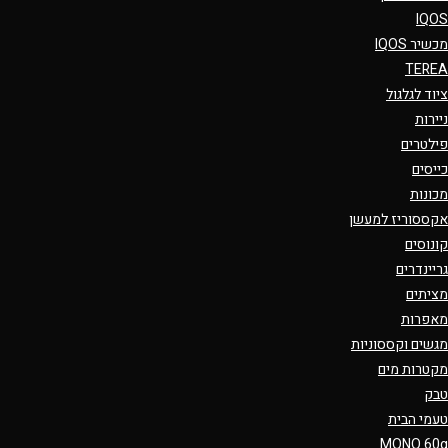
IQOS
מכשיר IQOS
TEREA
ציוד לגלגול
ניירות
פילטרים
כייסים
מכונות
אקססוריז למעשן
קונוסים
גריינדרים
מציתים
מאפרות
מגשים וקססוניות
מקטרות מים
טבק
טעמי הבית
MONO 60g