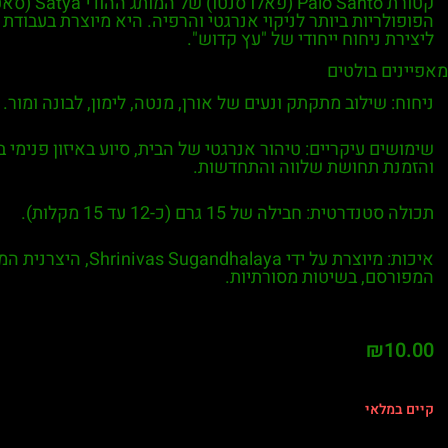
קטורת o Santo
הפופולריות ביותר לניקוי אנרגטי והרפיה. היא מיוצרת בעבודת
ליצירת ניחוח ייחודי של "עץ קדוש".
מאפיינים בולטים
ניחוח: שילוב מתקתק ונעים של אורן, מנטה, לימון, לבונה ומור.
שימושים עיקריים: טיהור אנרגטי של הבית, סיוע באיזון פנימי ב
והזמנת תחושת שלווה והתחדשות.
תכולה סטנדרטית: חבילה של 15 גרם (כ-12 עד 15 מקלות).
המפורסם, בשיטות מסורתיות.
₪
10.00
קיים במלאי