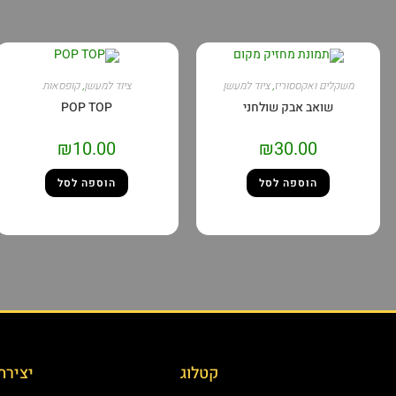
משקלים ואקססוריז
,
ציוד למעשן
ציוד למעשן
,
קופסאות
שואב אבק שולחני
POP TOP
₪
10.00
₪
30.00
הוספה לסל
הוספה לסל
קטלוג
יצירת