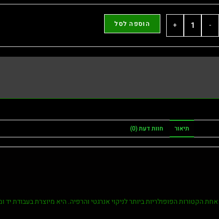
הוספה לסל
+
-
תיאור
חוות דעת (0)
פאלו סנטו) של המותג ההודי Satya (סאטיה) היא אחת הקטורות הפופולריות ביותר לניקוי אנרגטי והרפיה. היא מיוצר