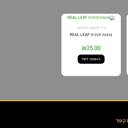
ציוד למעשן
,
קופסאות
צנצנת זכוכית REAL LEAF
₪
25.00
הוספה לסל
 קשר