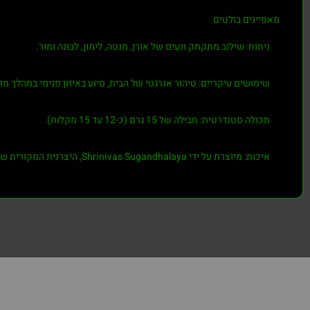
מאפיינים בולטים
ניחוח: שילוב מתקתק ונעים של אורן, מנטה, לימון, לבונה ומור.
שימושים עיקריים: טיהור אנרגטי של הבית, סיוע באיזון פנימי במהלך מד
תכולה סטנדרטית: חבילה של 15 גרם (כ-12 עד 15 מקלות).
איכות: מיוצרת על ידי Shrinivas Sugandhalaya, היצרנית המקורית של ה-Nag Champa המפורסם, בשיטות מסורתיות.