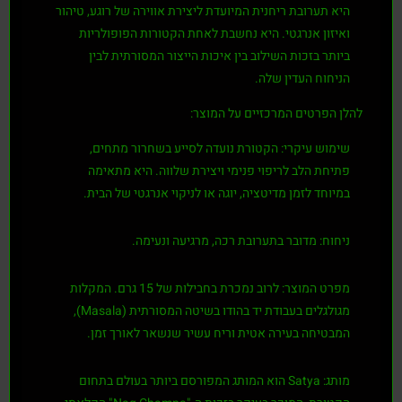
היא תערובת ריחנית המיועדת ליצירת אווירה של רוגע, טיהור
ואיזון אנרגטי. היא נחשבת לאחת הקטורות הפופולריות
ביותר בזכות השילוב בין איכות הייצור המסורתית לבין
הניחוח העדין שלה.
להלן הפרטים המרכזיים על המוצר:
שימוש עיקרי: הקטורת נועדה לסייע בשחרור מתחים,
פתיחת הלב לריפוי פנימי ויצירת שלווה. היא מתאימה
במיוחד לזמן מדיטציה, יוגה או לניקוי אנרגטי של הבית.
ניחוח: מדובר בתערובת רכה, מרגיעה ונעימה.
מפרט המוצר: לרוב נמכרת בחבילות של 15 גרם. המקלות
מגולגלים בעבודת יד בהודו בשיטה המסורתית (Masala),
המבטיחה בעירה אטית וריח עשיר שנשאר לאורך זמן.
מותג: Satya הוא המותג המפורסם ביותר בעולם בתחום