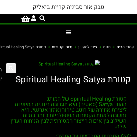
טבק אור סביניה קריית ביאליק
וד הבית
>
חנות
>
ציוד למעשן
>
נרות וקטורות
>
קטורת Spiritual Healing Satya
פת
קטורת Spiritual Healing Satya
קטורת Spiritual Healing של המותג
ההודי Satya (סאטיה) היא תערובת ריחנית המיועדת
ליצירת אווירה של רוגע, טיהור ואיזון אנרגטי. היא
נחשבת לאחת הקטורות הפופולריות ביותר בזכות
השילוב בין איכות הייצור המסורתית לבין הניחוח העדין
שלה.
להלן הפרטים המרכזיים על המוצר: