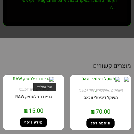
הקטורת, המוכר בעיקר בזכות ה-"Nag Champa" הקלאסי
שלו.
וצרים קשורים
אזל המלאי
גריינדרים
,
ציוד למעשן
משקלים ואקססוריז
,
ציוד למעשן
גריינדר פלסטיק RAW
משקל דיגיטלי ווגאס
₪
15.00
₪
70.00
מידע נוסף
הוספה לסל