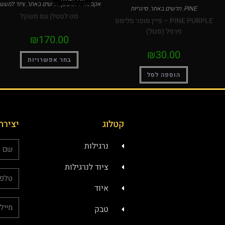
אקססוריז למעשן
,
חדשים באתר
,
ציוד למעשן
PINE
,
חדשים באתר
,
סיגריות
סט לסטלן עם משקל
PINE PURPLE – פיין סופר סלימס
פרפל (סגול)
₪
170.00
₪
30.00
בחר אפשרויות
הוספה לסל
קטלוג
יצירת
נרגילות
ציוד לנרגילות
איוד
טבק