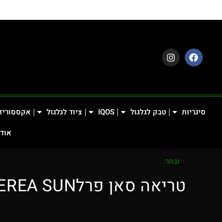
סיגריות
טבק לגלגול
IQOS
ציוד לגלגול
אקססוריז
אודו
נבחר:
טריאה סאן פרלTEREA SUN…