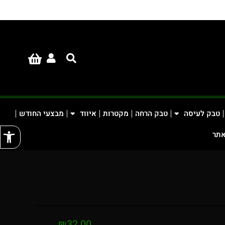
טבק לעיסה
טבק הרחה
מקטרות
איווד
מבצעי החודש
פתח
אתר
₪
32.00